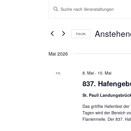
Veranstaltungen
Veranstaltungen
Suche
Bitte
und
Schlüsselwort
Ansichten,
eingeben.
Navigation
Suche
nach
Anstehen
Heute
Veranstaltungen
Schlüsselwort.
Datum
wählen.
Mai 2026
8. Mai
-
10. Mai
FR.
8
837. Hafengeb
St. Pauli Landungsbrü
Das größte Hafenfest der W
Tagen wird der Bereich vo
Flaniermeile. Der 837. Ha