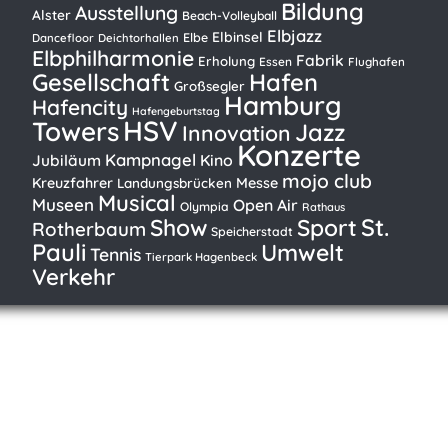
Bildung
Ausstellung
Alster
Beach-Volleyball
Elbjazz
Elbinsel
Elbe
Dancefloor
Deichtorhallen
Elbphilharmonie
Fabrik
Erholung
Essen
Flughafen
Gesellschaft
Hafen
Großsegler
Hamburg
Hafencity
Hafengeburtstag
HSV
Towers
Jazz
Innovation
Konzerte
Kampnagel
Kino
Jubiläum
mojo club
Kreuzfahrer
Messe
Landungsbrücken
Musical
Museen
Open Air
Olympia
Rathaus
St.
Show
Sport
Rotherbaum
Speicherstadt
Pauli
Umwelt
Tennis
Tierpark Hagenbeck
Verkehr