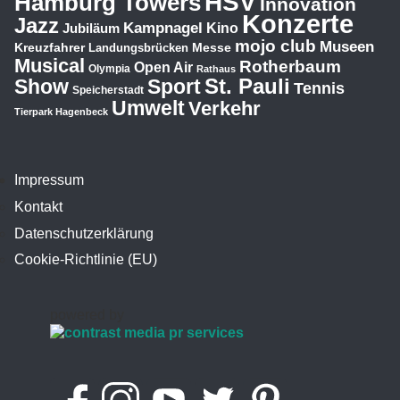
HSV
Hamburg Towers
Innovation
Konzerte
Jazz
Kampnagel
Jubiläum
Kino
mojo club
Museen
Kreuzfahrer
Messe
Landungsbrücken
Musical
Rotherbaum
Open Air
Olympia
Rathaus
St. Pauli
Show
Sport
Tennis
Speicherstadt
Umwelt
Verkehr
Tierpark Hagenbeck
Impressum
Kontakt
Datenschutzerklärung
Cookie-Richtlinie (EU)
powered by