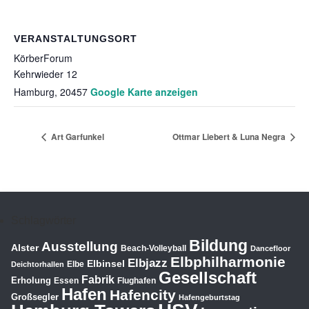
VERANSTALTUNGSORT
KörberForum
Kehrwieder 12
Hamburg
,
20457
Google Karte anzeigen
Art Garfunkel
Ottmar Liebert & Luna Negra
Schlagwörter
Bildung
Ausstellung
Alster
Beach-Volleyball
Dancefloor
Elbphilharmonie
Elbjazz
Elbinsel
Elbe
Deichtorhallen
Gesellschaft
Fabrik
Erholung
Essen
Flughafen
Hafen
Hafencity
Großsegler
Hafengeburtstag