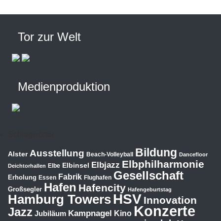
Tor zur Welt
Medienproduktion
Schlagwörter
Bildung
Ausstellung
Alster
Beach-Volleyball
Dancefloor
Elbphilharmonie
Elbjazz
Elbinsel
Elbe
Deichtorhallen
Gesellschaft
Fabrik
Erholung
Essen
Flughafen
Hafen
Hafencity
Großsegler
Hafengeburtstag
HSV
Hamburg Towers
Innovation
Konzerte
Jazz
Kampnagel
Jubiläum
Kino