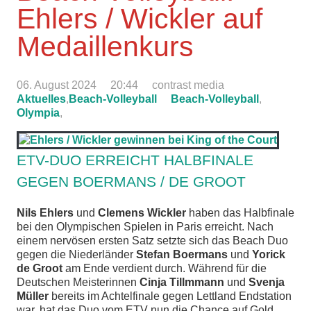
Ehlers / Wickler auf
Medaillenkurs
06. August 2024
20:44
contrast media
Aktuelles
,
Beach-Volleyball
Beach-Volleyball
,
Olympia
,
ETV-DUO ERREICHT HALBFINALE
GEGEN BOERMANS / DE GROOT
Nils Ehlers
und
Clemens Wickler
haben das Halbfinale
bei den Olympischen Spielen in Paris erreicht. Nach
einem nervösen ersten Satz setzte sich das Beach Duo
gegen die Niederländer
Stefan Boermans
und
Yorick
de Groot
am Ende verdient durch. Während für die
Deutschen Meisterinnen
Cinja Tillmmann
und
Svenja
Müller
bereits im Achtelfinale gegen Lettland Endstation
war, hat das Duo vom ETV nun die Chance auf Gold.