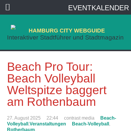
EVENTKALENDER
HAMBURG CITY WEBGUIDE
Interaktiver Stadtführer und Stadtmagazin
Beach Pro Tour:
Beach Volleyball
Weltspitze baggert
am Rothenbaum
27. August 2025
22:44
contrast media
Beach-
Volleyball
,
Veranstaltungen
Beach-Volleyball
,
Rotherbaum
,