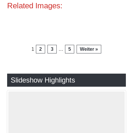
Related Images:
Seitennummerierung
1
2
3
…
5
Weiter »
der
Beiträge
Slideshow Highlights