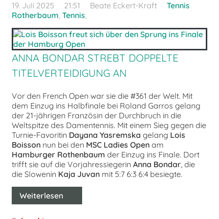
19. Juli 2025
21:51
Beate Eckert-Kraft
Tennis
Rotherbaum
,
Tennis
,
ANNA BONDAR STREBT DOPPELTE
TITELVERTEIDIGUNG AN
Vor den French Open war sie die #361 der Welt. Mit
dem Einzug ins Halbfinale bei Roland Garros gelang
der 21-jährigen Französin der Durchbruch in die
Weltspitze des Damentennis. Mit einem Sieg gegen die
Turnie-Favoritin
Dayana Yasremska
gelang
Lois
Boisson
nun bei den
MSC Ladies Open
am
Hamburger Rothenbaum
der Einzug ins Finale. Dort
trifft sie auf die Vorjahressiegerin
Anna Bondar
, die
die Slowenin
Kaja Juvan
mit 5:7 6:3 6:4 besiegte.
Weiterlesen