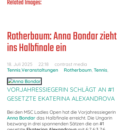
Related Images:
Rotherbaum: Anna Bondar zieht
ins Halbfinale ein
18. Juli 2025
22:18
contrast media
Tennis
,
Veranstaltungen
Rotherbaum
,
Tennis
,
VORJAHRESSIEGERIN SCHLÄGT AN #1
GESETZTE EKATERINA ALEXANDROVA
Bei den MSC Ladies Open hat die Vorjahressiegerin
Anna Bondar
das Halbfinale erreicht. Die Ungarin
bezwang in drei spannenden Sätzen die an #1
gesetzte
Ekaterina Alexandrova
mit 6:7 6:3 7:6..