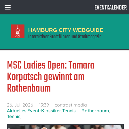
EVENTKALENDER
HAMBURG CITY WEBGUIDE
Interaktiver Stadtführer und Stadtmagazin
MSC Ladies Open: Tamara
Korpatsch gewinnt am
Rothenbaum
26. Juli 2026
19:39
contrast media
Aktuelles
,
Event-Klassiker
,
Tennis
Rotherbaum
,
Tennis
,