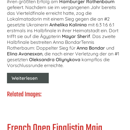
ihren größten Erfolg am
Hamburger Rothenbaum
gefeiert. Nachdem sie im vergangenen Jahr bereits
das Vierteldfinale erreicht hatte, zog die
Lokalmatadorin mit einem Sieg gegen die an #2
gesetzte Ukrainerin
Anhelika Kalinina
mit 6:3 1:6 6:1
erstmals ins Halbfinale in ihrer Heimatstadt ein. Dort
trifft sie auf die Ägypterin
Mayar Sherif
. Das zweite
Halbfinale bestreiten Anna BondarTennis
Rotherbaum: Doppelter Sieg für
Anna Bondar
und
Elina Avanesxan
, die nach einer Verletzung der an #1
gesetzten
Oleksandra
Oliynykova
kampflos die
Vorschlussrunde erreichte.
Weiterlesen
Related Images:
French Open Finalistin Maja