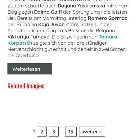
Zudem schaffte auch
Dayana Yastremska
mit einem
Sieg gegen
Dalma Galf
i den Sprung unter die letzten
vier. Bereits am Vormittag unterlag
Romero Gormaz
der Rumänin
Kaja Juvan
in drei Sätzen. In der
Abendpartie empfing
Lois Boisson
die Bulgarin
Viktoriya Tomova
. Die Bezwingerin von
Tamara
Korpatsch
zeigte sich von der dreistündigen
Nervenschlacht gut erholt und behielt in zwei Sätzen
die Oberhand.
Weiterlesen
Related Images:
Seitennummerierung
1
2
3
…
13
Weiter »
der