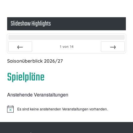
Beiträge
Slideshow Highlights
1
von
14
Zurück
Vor
Saisonüberblick 2026/27
Spielpläne
Anstehende Veranstaltungen
Es sind keine anstehenden Veranstaltungen vorhanden.
Hinweis