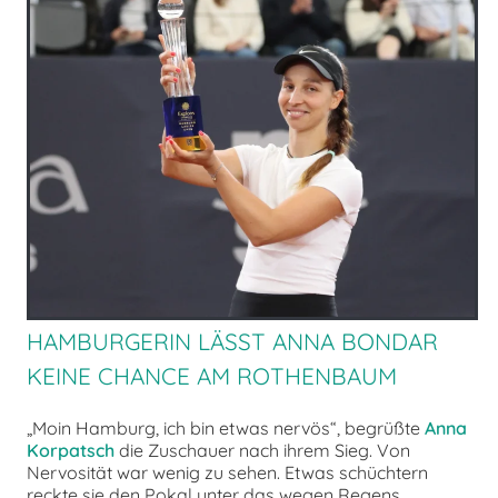
chen
HAMBURGERIN LÄSST ANNA BONDAR
KEINE CHANCE AM ROTHENBAUM
„Moin Hamburg, ich bin etwas nervös“, begrüßte
Anna
Korpatsch
die Zuschauer nach ihrem Sieg. Von
Nervosität war wenig zu sehen. Etwas schüchtern
reckte sie den Pokal unter das wegen Regens