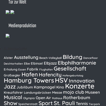
Tor zur Welt
Medienproduktion
Schlagwörter
Bildung
Ausstellung
Alster
Beach-Volleyball
Dancefloor
Elbphilharmonie
Elbjazz
Elbinsel
Elbe
Deichtorhallen
Gesellschaft
Fabrik
Erholung
Essen
Flughafen
Hafen
Hafencity
Großsegler
Hafengeburtstag
HSV
Hamburg Towers
Innovation
Konzerte
Jazz
Kampnagel
Kino
Jubiläum
mojo club
Museen
Kreuzfahrer
Messe
Landungsbrücken
Musical
Rotherbaum
Open Air
Olympia
Rathaus
St. Pauli
Show
Sport
Tennis
Speicherstadt
Tierpark