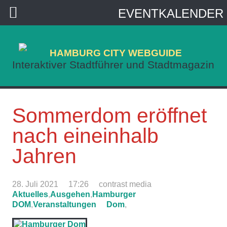
EVENTKALENDER
HAMBURG CITY WEBGUIDE
Interaktiver Stadtführer und Stadtmagazin
Sommerdom eröffnet
nach eineinhalb
Jahren
28. Juli 2021
17:26
contrast media
Aktuelles
,
Ausgehen
,
Hamburger
DOM
,
Veranstaltungen
Dom
,