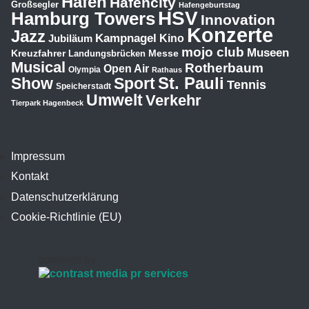
Hafen
Hafencity
Großsegler
Hafengeburtstag
HSV
Hamburg Towers
Innovation
Konzerte
Jazz
Kampnagel
Jubiläum
Kino
mojo club
Museen
Kreuzfahrer
Messe
Landungsbrücken
Musical
Rotherbaum
Open Air
Olympia
Rathaus
St. Pauli
Show
Sport
Tennis
Speicherstadt
Umwelt
Verkehr
Tierpark Hagenbeck
Impressum
Kontakt
Datenschutzerklärung
Cookie-Richtlinie (EU)
powered by