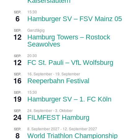
Kaiserslautern
15:30
SEP.
6
Hamburger SV – FSV Mainz 05
Ganztägig
SEP.
12
Hamburg Towers – Rostock
Seawolves
20:30
SEP.
12
FC St. Pauli – VfL Wolfsburg
16. September
-
19. September
SEP.
16
Reeperbahn Festival
15:30
SEP.
19
Hamburger SV – 1. FC Köln
24. September
-
3. Oktober
SEP.
24
FILMFEST Hamburg
8. September 2027
-
12. September 2027
SEP.
8
World Triathlon Championship