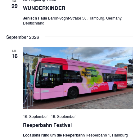
SA.
29
WUNDERKINDER
chen
Jenisch Haus
Baron-Voght-Straße 50, Hamburg, Germany,
Deutschland
September 2026
MI.
16
16. September
-
19. September
Reeperbahn Festival
Locations rund um die Reeperbahn
Reeperbahn 1, Hamburg