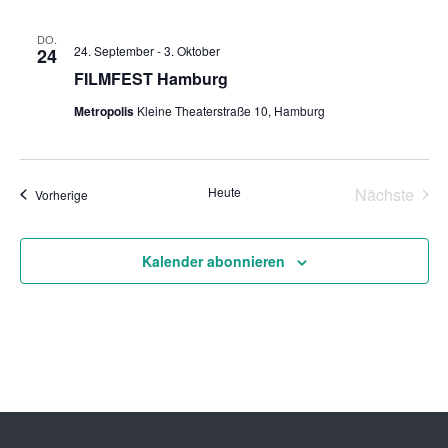
DO.
24. September
-
3. Oktober
24
FILMFEST Hamburg
Metropolis
Kleine Theaterstraße 10, Hamburg
Heute
Nächste
Veranstaltungen
Vorherige
Veransta
Kalender abonnieren