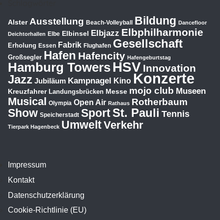
Schlagwörter
Bildung
Ausstellung
Alster
Beach-Volleyball
Dancefloor
Elbphilharmonie
Elbjazz
Elbinsel
Elbe
Deichtorhallen
Gesellschaft
Fabrik
Erholung
Essen
Flughafen
Hafen
Hafencity
Großsegler
Hafengeburtstag
HSV
Hamburg Towers
Innovation
Konzerte
Jazz
Kampnagel
Jubiläum
Kino
mojo club
Museen
Kreuzfahrer
Messe
Landungsbrücken
Musical
Rotherbaum
Open Air
Olympia
Rathaus
St. Pauli
Show
Sport
Tennis
Speicherstadt
Umwelt
Verkehr
Tierpark Hagenbeck
Impressum
Kontakt
Datenschutzerklärung
Cookie-Richtlinie (EU)