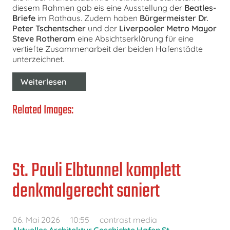
diesem Rahmen gab eis eine Ausstellung der
Beatles-
Briefe
im Rathaus. Zudem haben
Bürgermeister Dr.
Peter Tschentscher
und der
Liverpooler Metro Mayor
Steve Rotheram
eine Absichtserklärung für eine
vertiefte Zusammenarbeit der beiden Hafenstädte
unterzeichnet.
Weiterlesen
Related Images:
St. Pauli Elbtunnel komplett
denkmalgerecht saniert
06. Mai 2026
10:55
contrast media