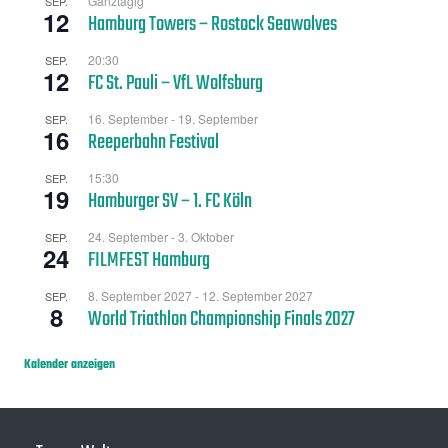
Ganztägig
SEP.
12
Hamburg Towers – Rostock Seawolves
20:30
SEP.
12
FC St. Pauli – VfL Wolfsburg
16. September
-
19. September
SEP.
16
Reeperbahn Festival
15:30
SEP.
19
Hamburger SV – 1. FC Köln
24. September
-
3. Oktober
SEP.
24
FILMFEST Hamburg
8. September 2027
-
12. September 2027
SEP.
8
World Triathlon Championship Finals 2027
Kalender anzeigen