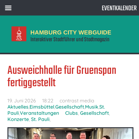
EVENTKALENDER
HAMBURG CITY WEBGUIDE
Interaktiver Stadtführer und Stadtmagazin
Ausweichhalle für Gruenspan
fertiggestellt
19. Juni 2026
18:22
contrast media
Aktuelles
,
Eimsbüttel
,
Gesellschaft
,
Musik
,
St.
Pauli
,
Veranstaltungen
Clubs
,
Gesellschaft
,
Konzerte
,
St. Pauli
,