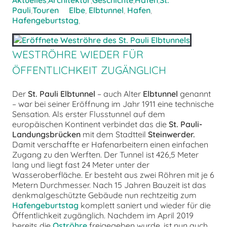
Aktuelles
,
Architektur
,
Geschichte
,
Hafen
,
St.
Pauli
,
Touren
Elbe
,
Elbtunnel
,
Hafen
,
Hafengeburtstag
,
WESTRÖHRE WIEDER FÜR
ÖFFENTLICHKEIT ZUGÄNGLICH
Der
St. Pauli Elbtunnel
– auch Alter
Elbtunnel
genannt
– war bei seiner Eröffnung im Jahr 1911 eine technische
Sensation. Als erster Flusstunnel auf dem
europäischen Kontinent verbindet das die
St. Pauli-
Landungsbrücken
mit dem Stadtteil
Steinwerder.
Damit verschaffte er Hafenarbeitern einen einfachen
Zugang zu den Werften. Der Tunnel ist 426,5 Meter
lang und liegt fast 24 Meter unter der
Wasseroberfläche. Er besteht aus zwei Röhren mit je 6
Metern Durchmesser. Nach 15 Jahren Bauzeit ist das
denkmalgeschützte Gebäude nun rechtzeitig zum
Hafengeburtstag
komplett saniert und wieder für die
Öffentlichkeit zugänglich. Nachdem im April 2019
bereits die
Oströhre
freigegeben wurde, ist nun auch