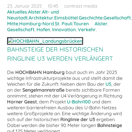
23. Januar 2025
10:45
contrast media
Aktuelles
,
Alster
,
Alt- und
Neustadt
,
Architektur
,
Eimsbüttel
,
Geschichte
,
Gesellschaft
,
Mitte
,
Hamburg-Nord
,
St. Pauli
,
Touren
Alster
,
Gesellschaft
,
Hafen
,
Innovation
,
Verkehr
,
BAHNSTEIGE DER HISTORISCHEN
RINGLINIE U3 WERDEN VERLÄNGERT
Die
HOCHBAHN Hamburg
baut auch im Jahr 2025
wichtige Infrastrukturprojekte aus und stellt damit die
Weichen für die Zukunft. Neben dem Bau der
U5
, der
an der
Sengelmannstraße
bereits sichtbare Formen
annimmt, stehen mit der U4 Verlängerung in Richtung
Horner Geest
, dem Projekt
U-Bahn100
und dem
weiteren barrierefreien Ausbau des U-Bahn Netzes
weitere Großprojekte an. Eine wichtige Änderung wird
sich auf der historischen
Ringlinie der U3
ergeben.
Dabei werden die bisher 90 Meter langen
Bahnsteige
auf 125 Meter verlängert.