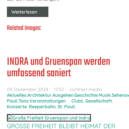
Weiterlesen
Related Images:
INDRA und Gruenspan werden
umfassend saniert
09. Dezember 2024
17:52
contrast media
Aktuelles
,
Architektur
,
Ausgehen
,
Geschichte
,
Musik
,
Sehensw
Pauli
,
Tanz
,
Veranstaltungen
Clubs
,
Gesellschaft
,
Konzerte
,
Reeperbahn
,
St. Pauli
,
GROSSE FREIHEIT BLEIBT HEIMAT DER L