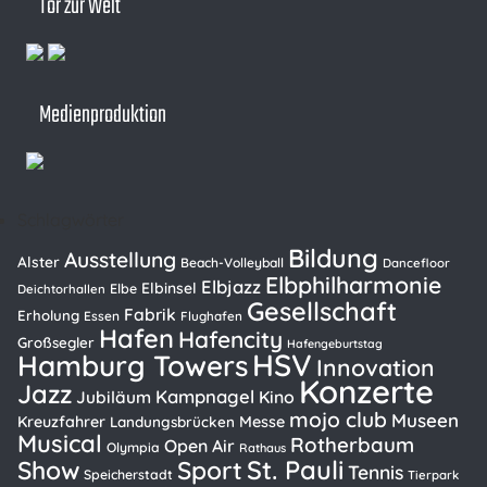
Tor zur Welt
Medienproduktion
Schlagwörter
Bildung
Ausstellung
Alster
Beach-Volleyball
Dancefloor
Elbphilharmonie
Elbjazz
Elbinsel
Elbe
Deichtorhallen
Gesellschaft
Fabrik
Erholung
Essen
Flughafen
Hafen
Hafencity
Großsegler
Hafengeburtstag
HSV
Hamburg Towers
Innovation
Konzerte
Jazz
Kampnagel
Kino
Jubiläum
mojo club
Museen
Kreuzfahrer
Messe
Landungsbrücken
Musical
Rotherbaum
Open Air
Olympia
Rathaus
St. Pauli
Show
Sport
Tennis
Speicherstadt
Tierpark