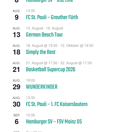
Hamburger SV – OSC Lille
13:30
AUG.
9
FC St. Pauli – Greuther Fürth
13. August
-
16. August
AUG.
13
German Beach Tour
18. August @ 19:30
-
12. Oktober @ 19:30
AUG.
18
Simply the Best
21. August @ 17:30
-
22. August @ 17:30
AUG.
21
Basketball Supercup 2026
19:00
AUG.
29
WUNDERKINDER
13:30
AUG.
30
FC St. Pauli – 1. FC Kaiserslautern
15:30
SEP.
6
Hamburger SV – FSV Mainz 05