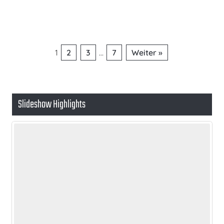
Seitennummerierung
1
2
3
…
7
Weiter »
der
Beiträge
Slideshow Highlights