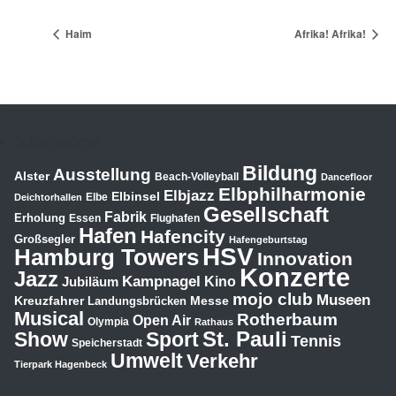
Haim
Afrika! Afrika!
Schlagwörter
Bildung
Ausstellung
Alster
Beach-Volleyball
Dancefloor
Elbphilharmonie
Elbjazz
Elbinsel
Elbe
Deichtorhallen
Gesellschaft
Fabrik
Erholung
Essen
Flughafen
Hafen
Hafencity
Großsegler
Hafengeburtstag
HSV
Hamburg Towers
Innovation
Konzerte
Jazz
Kampnagel
Jubiläum
Kino
mojo club
Museen
Kreuzfahrer
Messe
Landungsbrücken
Musical
Rotherbaum
Open Air
Olympia
Rathaus
St. Pauli
Show
Sport
Tennis
Speicherstadt
Umwelt
Verkehr
Tierpark Hagenbeck