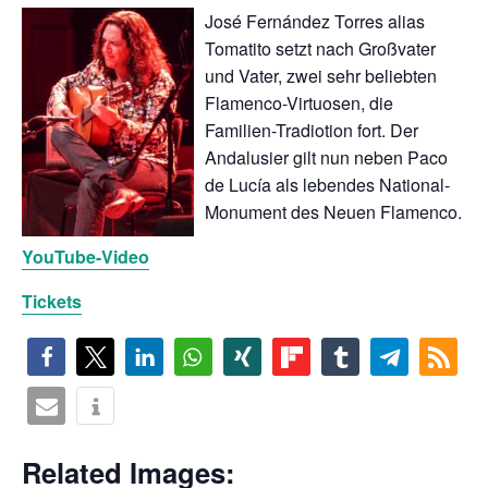
José Fernández Torres alias
chen
Tomatito setzt nach Großvater
und Vater, zwei sehr beliebten
Flamenco-Virtuosen, die
Familien-Tradiotion fort. Der
Andalusier gilt nun neben Paco
de Lucía als lebendes National-
Monument des Neuen Flamenco.
YouTube-Video
Tickets
Related Images: