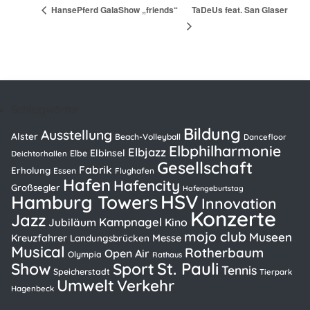
TaDeUs feat. San Glaser
HansePferd GalaShow „friends“
Schlagwörter
Bildung
Ausstellung
Alster
Beach-Volleyball
Dancefloor
Elbphilharmonie
Elbjazz
Elbinsel
Elbe
Deichtorhallen
Gesellschaft
Fabrik
Erholung
Essen
Flughafen
Hafen
Hafencity
Großsegler
Hafengeburtstag
HSV
Hamburg Towers
Innovation
Konzerte
Jazz
Kampnagel
Kino
Jubiläum
mojo club
Museen
Kreuzfahrer
Messe
Landungsbrücken
Musical
Rotherbaum
Open Air
Olympia
Rathaus
St. Pauli
Show
Sport
Tennis
Speicherstadt
Tierpark
Umwelt
Verkehr
Hagenbeck