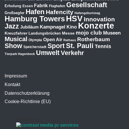
Gesellschaft
Fabrik
Erholung
Essen
Flughafen
Hafen
Hafencity
Großsegler
Hafengeburtstag
HSV
Hamburg Towers
Innovation
Konzerte
Jazz
Kampnagel
Jubiläum
Kino
mojo club
Museen
Kreuzfahrer
Messe
Landungsbrücken
Musical
Rotherbaum
Open Air
Olympia
Rathaus
St. Pauli
Show
Sport
Tennis
Speicherstadt
Umwelt
Verkehr
Tierpark Hagenbeck
Impressum
Kontakt
Datenschutzerklärung
Cookie-Richtlinie (EU)
powered by