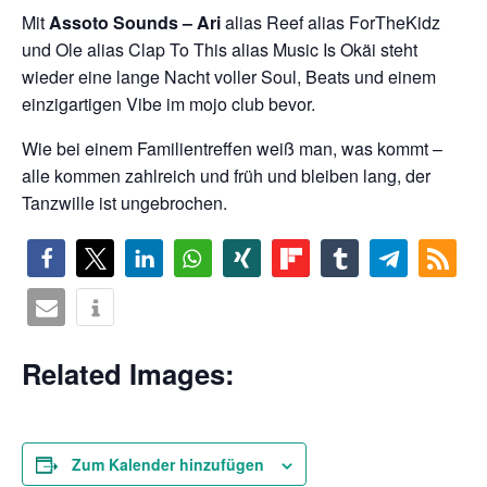
Mit
Assoto Sounds – Ari
alias Reef alias ForTheKidz
chen
und Ole alias Clap To This alias Music Is Okäi steht
wieder eine lange Nacht voller Soul, Beats und einem
einzigartigen Vibe im mojo club bevor.
Wie bei einem Familientreffen weiß man, was kommt –
alle kommen zahlreich und früh und bleiben lang, der
Tanzwille ist ungebrochen.
Related Images:
Zum Kalender hinzufügen