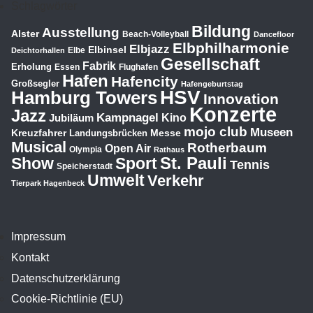
Schlagwörter
Bildung
Ausstellung
Alster
Beach-Volleyball
Dancefloor
Elbphilharmonie
Elbjazz
Elbinsel
Elbe
Deichtorhallen
Gesellschaft
Fabrik
Erholung
Essen
Flughafen
Hafen
Hafencity
Großsegler
Hafengeburtstag
HSV
Hamburg Towers
Innovation
Konzerte
Jazz
Kampnagel
Jubiläum
Kino
mojo club
Museen
Kreuzfahrer
Messe
Landungsbrücken
Musical
Rotherbaum
Open Air
Olympia
Rathaus
St. Pauli
Show
Sport
Tennis
Speicherstadt
Umwelt
Verkehr
Tierpark Hagenbeck
Impressum
Kontakt
Datenschutzerklärung
Cookie-Richtlinie (EU)