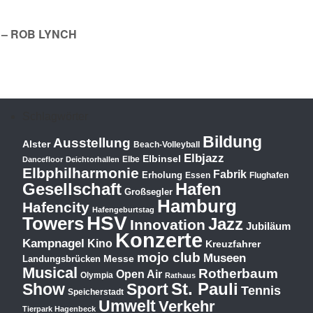
 – ROB LYNCH
Schlagwörter
Bildung
Ausstellung
Alster
Beach-Volleyball
Elbjazz
Elbinsel
Elbe
Dancefloor
Deichtorhallen
Elbphilharmonie
Fabrik
Erholung
Essen
Flughafen
Hafen
Gesellschaft
Großsegler
Hamburg
Hafencity
Hafengeburtstag
HSV
Towers
Jazz
Innovation
Jubiläum
Konzerte
Kampnagel
Kino
Kreuzfahrer
mojo club
Museen
Messe
Landungsbrücken
Musical
Rotherbaum
Open Air
Olympia
Rathaus
St. Pauli
Show
Sport
Tennis
Speicherstadt
Umwelt
Verkehr
Tierpark Hagenbeck