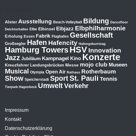
Schlagwörter
Bildung
Ausstellung
Alster
Beach-Volleyball
Dancefloor
Elbphilharmonie
Elbjazz
Elbinsel
Elbe
Deichtorhallen
Gesellschaft
Fabrik
Erholung
Essen
Flughafen
Hafen
Hafencity
Großsegler
Hafengeburtstag
HSV
Hamburg Towers
Innovation
Konzerte
Jazz
Kampnagel
Jubiläum
Kino
mojo club
Museen
Kreuzfahrer
Messe
Landungsbrücken
Musical
Rotherbaum
Open Air
Olympia
Rathaus
St. Pauli
Show
Sport
Tennis
Speicherstadt
Umwelt
Verkehr
Tierpark Hagenbeck
Impressum
Kontakt
Datenschutzerklärung