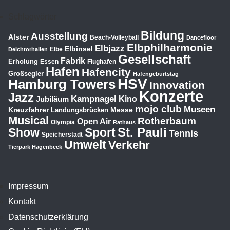
Schlagwörter
Bildung
Ausstellung
Alster
Beach-Volleyball
Dancefloor
Elbphilharmonie
Elbjazz
Elbinsel
Elbe
Deichtorhallen
Gesellschaft
Fabrik
Erholung
Essen
Flughafen
Hafen
Hafencity
Großsegler
Hafengeburtstag
HSV
Hamburg Towers
Innovation
Konzerte
Jazz
Kampnagel
Jubiläum
Kino
mojo club
Museen
Kreuzfahrer
Messe
Landungsbrücken
Musical
Rotherbaum
Open Air
Olympia
Rathaus
St. Pauli
Show
Sport
Tennis
Speicherstadt
Umwelt
Verkehr
Tierpark Hagenbeck
Impressum
Kontakt
Datenschutzerklärung