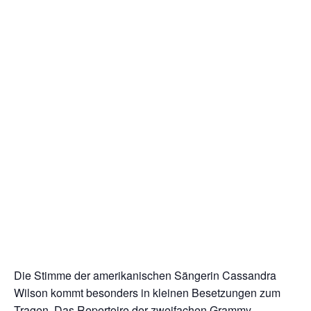
chen
Die Stimme der amerikanischen Sängerin Cassandra
Wilson kommt besonders in kleinen Besetzungen zum
Tragen. Das Repertoire der zweifachen Grammy-