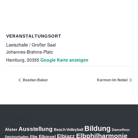
VERANSTALTUNGSORT
Laeiszhalle / Großer Saal
Johannes-Brahms-Platz
Hamburg
,
20355
Google Karte anzeigen
Bastian Baker
Karmen im Nebel
Schlagwörter
Bildung
Ausstellung
Alster
Beach-Volleyball
Dancefloor
Elbphilharmonie
Elbjazz
Elbinsel
Elbe
Deichtorhallen