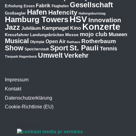
Gesellschaft
Fabrik
Erholung
Essen
Flughafen
Hafen
Hafencity
Großsegler
Hafengeburtstag
HSV
Hamburg Towers
Innovation
Konzerte
Jazz
Kampnagel
Jubiläum
Kino
mojo club
Museen
Kreuzfahrer
Messe
Landungsbrücken
Musical
Rotherbaum
Open Air
Olympia
Rathaus
St. Pauli
Show
Sport
Tennis
Speicherstadt
Umwelt
Verkehr
Tierpark Hagenbeck
Impressum
Kontakt
Datenschutzerklärung
Cookie-Richtlinie (EU)
powered by