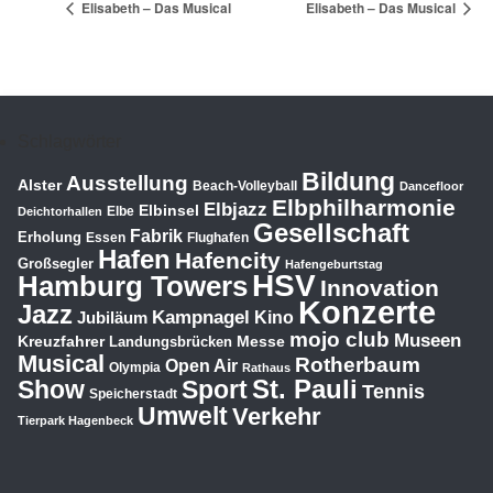
Elisabeth – Das Musical
Elisabeth – Das Musical
Schlagwörter
Bildung
Ausstellung
Alster
Beach-Volleyball
Dancefloor
Elbphilharmonie
Elbjazz
Elbinsel
Elbe
Deichtorhallen
Gesellschaft
Fabrik
Erholung
Essen
Flughafen
Hafen
Hafencity
Großsegler
Hafengeburtstag
HSV
Hamburg Towers
Innovation
Konzerte
Jazz
Kampnagel
Jubiläum
Kino
mojo club
Museen
Kreuzfahrer
Messe
Landungsbrücken
Musical
Rotherbaum
Open Air
Olympia
Rathaus
St. Pauli
Show
Sport
Tennis
Speicherstadt
Umwelt
Verkehr
Tierpark Hagenbeck