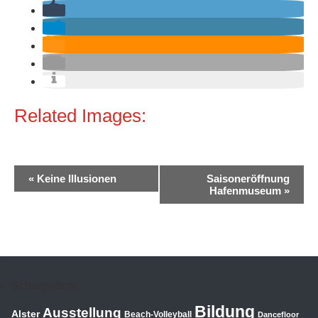
Related Images:
Veranstaltung-
«
Keine Illusionen
Saisoneröffnung
Navigation
Hafenmuseum
»
Schlagwörter
Bildung
Ausstellung
Alster
Beach-Volleyball
Dancefloor