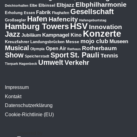
Elbphilharmonie
Elbjazz
Elbinsel
Elbe
Deichtorhallen
Gesellschaft
Fabrik
Erholung
Essen
Flughafen
Hafen
Hafencity
Großsegler
Hafengeburtstag
HSV
Hamburg Towers
Innovation
Konzerte
Jazz
Kampnagel
Jubiläum
Kino
mojo club
Museen
Kreuzfahrer
Messe
Landungsbrücken
Musical
Rotherbaum
Open Air
Olympia
Rathaus
St. Pauli
Show
Sport
Tennis
Speicherstadt
Umwelt
Verkehr
Tierpark Hagenbeck
Impressum
Kontakt
Datenschutzerklärung
Cookie-Richtlinie (EU)
powered by