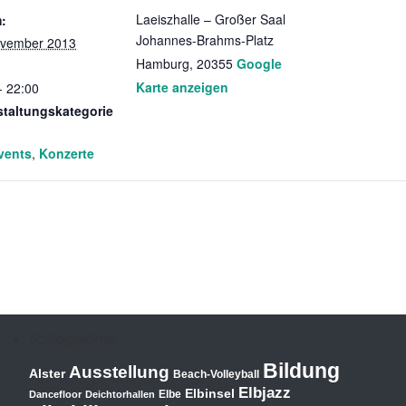
Laeiszhalle – Großer Saal
:
Johannes-Brahms-Platz
ovember 2013
Hamburg
,
20355
Google
Karte anzeigen
- 22:00
staltungskategorie
vents
,
Konzerte
Schlagwörter
Bildung
Ausstellung
Alster
Beach-Volleyball
Elbjazz
Elbinsel
Elbe
Dancefloor
Deichtorhallen