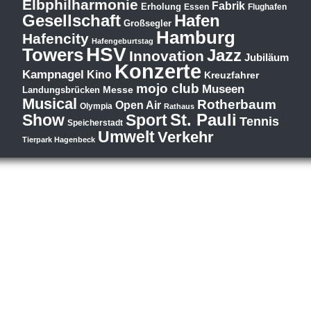
Elbphilharmonie
Fabrik
Erholung
Essen
Flughafen
Hafen
Gesellschaft
Großsegler
Hamburg
Hafencity
Hafengeburtstag
HSV
Towers
Jazz
Innovation
Jubiläum
Konzerte
Kampnagel
Kino
Kreuzfahrer
mojo club
Museen
Messe
Landungsbrücken
Musical
Rotherbaum
Open Air
Olympia
Rathaus
St. Pauli
Show
Sport
Tennis
Speicherstadt
Umwelt
Verkehr
Tierpark Hagenbeck