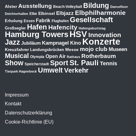
Bildung
Ausstellung
Alster
Beach-Volleyball
Dancefloor
Elbphilharmonie
Elbjazz
Elbinsel
Elbe
Deichtorhallen
Gesellschaft
Fabrik
Erholung
Essen
Flughafen
Hafen
Hafencity
Großsegler
Hafengeburtstag
HSV
Hamburg Towers
Innovation
Konzerte
Jazz
Kampnagel
Jubiläum
Kino
mojo club
Museen
Kreuzfahrer
Messe
Landungsbrücken
Musical
Rotherbaum
Open Air
Olympia
Rathaus
St. Pauli
Show
Sport
Tennis
Speicherstadt
Umwelt
Verkehr
Tierpark Hagenbeck
Impressum
Kontakt
Datenschutzerklärung
Cookie-Richtlinie (EU)