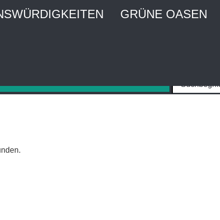
NSWÜRDIGKEITEN
GRÜNE OASEN
MBURG CITY WEBGUIDE
Stadtführer und Stadtmagazin
unden.