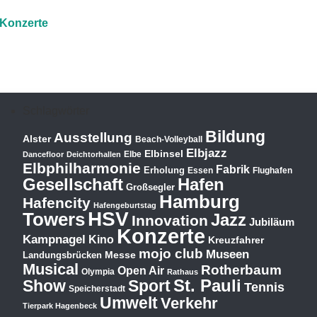
Konzerte
Schlagwörter
Bildung
Ausstellung
Alster
Beach-Volleyball
Elbjazz
Elbinsel
Elbe
Dancefloor
Deichtorhallen
Elbphilharmonie
Fabrik
Erholung
Essen
Flughafen
Hafen
Gesellschaft
Großsegler
Hamburg
Hafencity
Hafengeburtstag
HSV
Towers
Jazz
Innovation
Jubiläum
Konzerte
Kampnagel
Kino
Kreuzfahrer
mojo club
Museen
Messe
Landungsbrücken
Musical
Rotherbaum
Open Air
Olympia
Rathaus
St. Pauli
Show
Sport
Tennis
Speicherstadt
Umwelt
Verkehr
Tierpark Hagenbeck