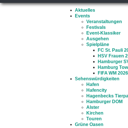
EVENTKALENDER
Aktuelles
Events
Veranstaltungen
Festivals
Event-Klassiker
Ausgehen
Spielpläne
FC St. Pauli 2
HSV Frauen 2
Hamburger SV
Hamburg Towe
FIFA WM 202
Sehenswürdigkeiten
Hafen
Hafencity
Hagenbecks Tierp
Hamburger DOM
Alster
Kirchen
Touren
Grüne Oasen