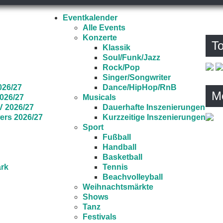
Eventkalender
Alle Events
Konzerte
To
Klassik
Soul/Funk/Jazz
Rock/Pop
Singer/Songwriter
026/27
Dance/HipHop/RnB
M
026/27
Musicals
 2026/27
Dauerhafte Inszenierungen
rs 2026/27
Kurzzeitige Inszenierungen
6
Sport
Fußball
Handball
Basketball
ark
Tennis
Beachvolleyball
Weihnachtsmärkte
Shows
Tanz
Festivals