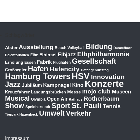
Schlagwörter
Bildung
Ausstellung
Alster
Beach-Volleyball
Dancefloor
Elbphilharmonie
Elbjazz
Elbinsel
Elbe
Deichtorhallen
Gesellschaft
Fabrik
Erholung
Essen
Flughafen
Hafen
Hafencity
Großsegler
Hafengeburtstag
HSV
Hamburg Towers
Innovation
Konzerte
Jazz
Kampnagel
Jubiläum
Kino
mojo club
Museen
Kreuzfahrer
Messe
Landungsbrücken
Musical
Rotherbaum
Open Air
Olympia
Rathaus
St. Pauli
Show
Sport
Tennis
Speicherstadt
Umwelt
Verkehr
Tierpark Hagenbeck
Impressum