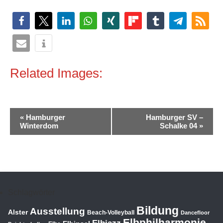
Related Images:
Veranstaltung-
«
Hamburger
Hamburger SV –
Navigation
Winterdom
Schalke 04
»
Schlagwörter
Bildung
Ausstellung
Alster
Beach-Volleyball
Dancefloor
Elbphilharmonie