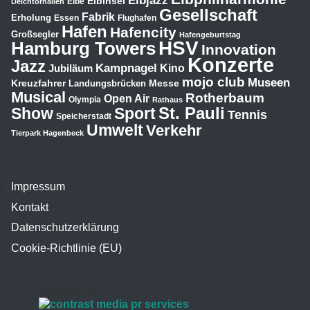
Elbjazz
Elbinsel
Elbe
Deichtorhallen
Gesellschaft
Fabrik
Erholung
Essen
Flughafen
Hafen
Hafencity
Großsegler
Hafengeburtstag
HSV
Hamburg Towers
Innovation
Konzerte
Jazz
Kampnagel
Jubiläum
Kino
mojo club
Museen
Kreuzfahrer
Messe
Landungsbrücken
Musical
Rotherbaum
Open Air
Olympia
Rathaus
St. Pauli
Show
Sport
Tennis
Speicherstadt
Umwelt
Verkehr
Tierpark Hagenbeck
Impressum
Kontakt
Datenschutzerklärung
Cookie-Richtlinie (EU)
powered by