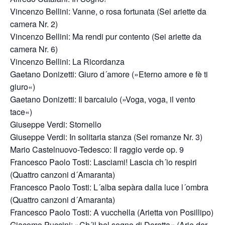
Vincenzo Bellini: Vanne, o rosa fortunata (Sei ariette da
camera Nr. 2)
Vincenzo Bellini: Ma rendi pur contento (Sei ariette da
camera Nr. 6)
Vincenzo Bellini: La Ricordanza
Gaetano Donizetti: Giuro d´amore (»Eterno amore e fè ti
giuro«)
Gaetano Donizetti: Il barcaiulo (»Voga, voga, il vento
tace«)
Giuseppe Verdi: Stornello
Giuseppe Verdi: In solitaria stanza (Sei romanze Nr. 3)
Mario Castelnuovo-Tedesco: Il raggio verde op. 9
Francesco Paolo Tosti: Lasciami! Lascia ch´io respiri
(Quattro canzoni d´Amaranta)
Francesco Paolo Tosti: L´alba sepàra dalla luce l´ombra
(Quattro canzoni d´Amaranta)
Francesco Paolo Tosti: A vucchella (Arietta von Posillipo)
Giacomo Puccini: »Ch´il bel sogno di Doretta« (Arie der