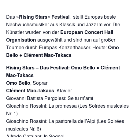
chen
Das
»Rising Stars« Festival
, stellt Europas beste
Nachwuchsmusiker aus Klassik und Jazz im vor. Die
Künstler wurden von der
European Concert Hall
Organisation
ausgewählt und sind nun auf großer
Tournee durch Europas Konzerthäuser. Heute:
Omo
Bello ● Clément Mao-Takacs
Rising Stars – Das Festival: Omo Bello ● Clément
Mao-Takacs
Omo Bello
, Sopran
Clément Mao-Takacs
, Klavier
Giovanni Battista Pergolesi: Se tu m’ami
Gioachino Rossini: La promessa (Les Soirées musicales
Nr. 1)
Gioachino Rossini: La pastorella dell’Alpi (Les Soirées
musicales Nr. 6)
Alfredo Catalani: In Sogno!