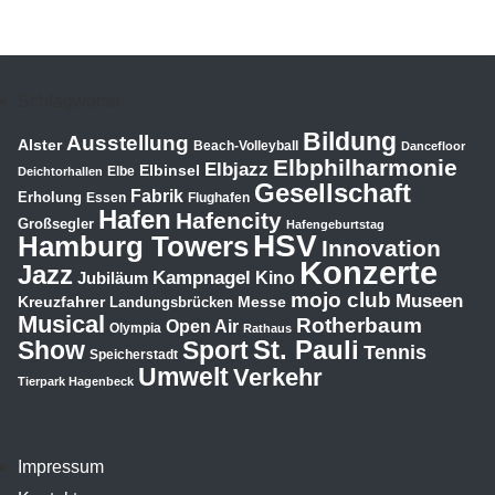
Schlagwörter
Bildung
Ausstellung
Alster
Beach-Volleyball
Dancefloor
Elbphilharmonie
Elbjazz
Elbinsel
Elbe
Deichtorhallen
Gesellschaft
Fabrik
Erholung
Essen
Flughafen
Hafen
Hafencity
Großsegler
Hafengeburtstag
HSV
Hamburg Towers
Innovation
Konzerte
Jazz
Kampnagel
Jubiläum
Kino
mojo club
Museen
Kreuzfahrer
Messe
Landungsbrücken
Musical
Rotherbaum
Open Air
Olympia
Rathaus
St. Pauli
Show
Sport
Tennis
Speicherstadt
Umwelt
Verkehr
Tierpark Hagenbeck
Impressum