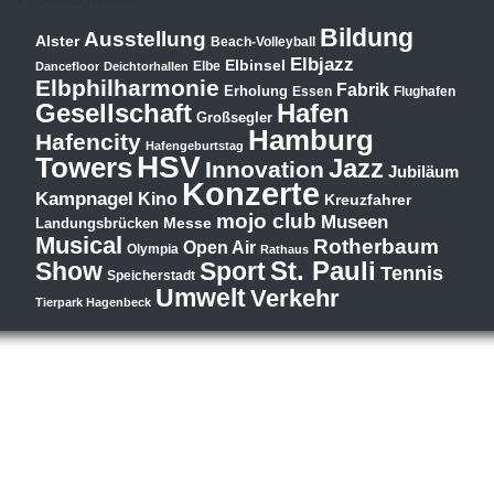
Bildung
Ausstellung
Alster
Beach-Volleyball
Elbjazz
Elbinsel
Elbe
Dancefloor
Deichtorhallen
Elbphilharmonie
Fabrik
Erholung
Essen
Flughafen
Hafen
Gesellschaft
Großsegler
Hamburg
Hafencity
Hafengeburtstag
HSV
Towers
Jazz
Innovation
Jubiläum
Konzerte
Kampnagel
Kino
Kreuzfahrer
mojo club
Museen
Messe
Landungsbrücken
Musical
Rotherbaum
Open Air
Olympia
Rathaus
St. Pauli
Show
Sport
Tennis
Speicherstadt
Umwelt
Verkehr
Tierpark Hagenbeck