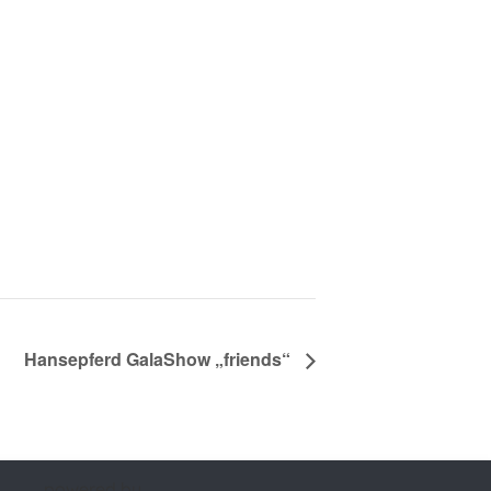
Hansepferd GalaShow „friends“
powered by