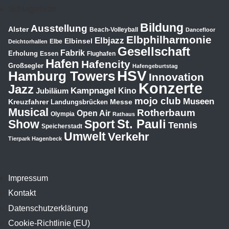
Schlagwörter
Bildung
Ausstellung
Alster
Beach-Volleyball
Dancefloor
Elbphilharmonie
Elbjazz
Elbinsel
Elbe
Deichtorhallen
Gesellschaft
Fabrik
Erholung
Essen
Flughafen
Hafen
Hafencity
Großsegler
Hafengeburtstag
HSV
Hamburg Towers
Innovation
Konzerte
Jazz
Kampnagel
Jubiläum
Kino
mojo club
Museen
Kreuzfahrer
Messe
Landungsbrücken
Musical
Rotherbaum
Open Air
Olympia
Rathaus
St. Pauli
Show
Sport
Tennis
Speicherstadt
Umwelt
Verkehr
Tierpark Hagenbeck
Impressum
Kontakt
Datenschutzerklärung
Cookie-Richtlinie (EU)