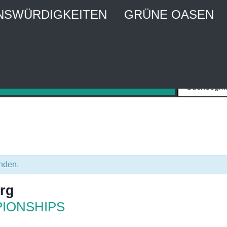
NSWÜRDIGKEITEN
GRÜNE OASEN
MBURG CITY WEBGUIDE
Stadtführer und Stadtmagazin
unden.
rg
PIONSHIPS