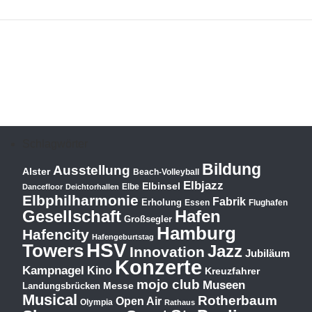
Schlagwörter
Bildung
Ausstellung
Alster
Beach-Volleyball
Elbjazz
Elbinsel
Elbe
Dancefloor
Deichtorhallen
Elbphilharmonie
Fabrik
Erholung
Essen
Flughafen
Hafen
Gesellschaft
Großsegler
Hamburg
Hafencity
Hafengeburtstag
HSV
Towers
Jazz
Innovation
Jubiläum
Konzerte
Kampnagel
Kino
Kreuzfahrer
mojo club
Museen
Messe
Landungsbrücken
Musical
Rotherbaum
Open Air
Olympia
Rathaus