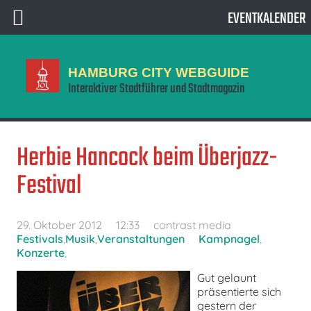
EVENTKALENDER
HAMBURG CITY WEBGUIDE
Interaktiver Stadtführer und Stadtmagazin
Herbie Hancock beim Überjazz-
Festival
29. Oktober 2012
12:33
contrast media
Festivals
,
Musik
,
Veranstaltungen
Kampnagel
,
Konzerte
,
Gut gelaunt
präsentierte sich
gestern der