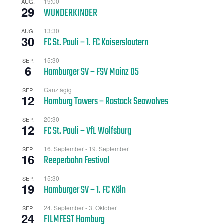
19:00
AUG.
29
WUNDERKINDER
13:30
AUG.
30
FC St. Pauli – 1. FC Kaiserslautern
15:30
SEP.
6
Hamburger SV – FSV Mainz 05
Ganztägig
SEP.
12
Hamburg Towers – Rostock Seawolves
20:30
SEP.
12
FC St. Pauli – VfL Wolfsburg
16. September
-
19. September
SEP.
16
Reeperbahn Festival
15:30
SEP.
19
Hamburger SV – 1. FC Köln
24. September
-
3. Oktober
SEP.
24
FILMFEST Hamburg