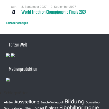
8. September 2027
-
12. September 2027
SEP.
8
World Triathlon Championship Finals 2027
Kalender anzeigen
Tor zur Welt
Medienproduktion
Schlagwörter
Bildung
Ausstellung
Alster
Beach-Volleyball
Dancefloor
Elbphilharmonie
Elbjazz
Elbinsel
Elbe
Deichtorhallen