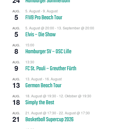
Hamburger Sommerdom
5. August
-
9. August
AUG.
5
FIVB Pro Beach Tour
5. August @ 20:00
-
13. September @ 20:00
AUG.
5
Elvis – Die Show
15:00
AUG.
8
Hamburger SV – OSC Lille
13:30
AUG.
9
FC St. Pauli – Greuther Fürth
13. August
-
16. August
AUG.
13
German Beach Tour
18. August @ 19:30
-
12. Oktober @ 19:30
AUG.
18
Simply the Best
21. August @ 17:30
-
22. August @ 17:30
AUG.
21
Basketball Supercup 2026