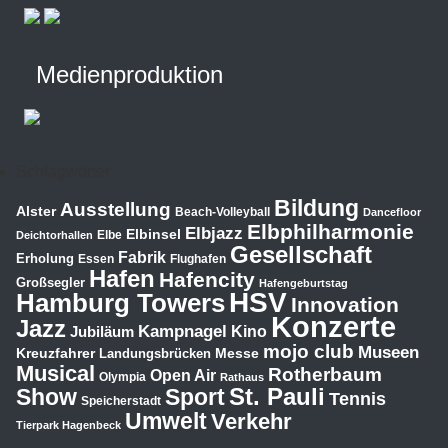
Medienproduktion
Schlagwörter
Bildung
Ausstellung
Alster
Beach-Volleyball
Dancefloor
Elbphilharmonie
Elbjazz
Elbinsel
Elbe
Deichtorhallen
Gesellschaft
Fabrik
Erholung
Essen
Flughafen
Hafen
Hafencity
Großsegler
Hafengeburtstag
HSV
Hamburg Towers
Innovation
Konzerte
Jazz
Kampnagel
Jubiläum
Kino
mojo club
Museen
Kreuzfahrer
Messe
Landungsbrücken
Musical
Rotherbaum
Open Air
Olympia
Rathaus
St. Pauli
Show
Sport
Tennis
Speicherstadt
Umwelt
Verkehr
Tierpark Hagenbeck