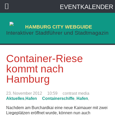
EVENTKALENDER
HAMBURG CITY WEBGUIDE
Interaktiver Stadtführer und Stadtmagazin
Container-Riese
kommt nach
Hamburg
23. November 2012
10:59
contrast media
Aktuelles
,
Hafen
Containerschiffe
,
Hafen
,
Nachdem am Burchardkai eine neue Kaimauer mit zwei
Liegeplätzen eröffnet wurde, können nun auch