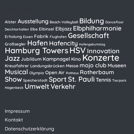
Schlagwörter
Bildung
Ausstellung
Alster
Beach-Volleyball
Dancefloor
Elbphilharmonie
Elbjazz
Elbinsel
Elbe
Deichtorhallen
Gesellschaft
Fabrik
Erholung
Essen
Flughafen
Hafen
Hafencity
Großsegler
Hafengeburtstag
HSV
Hamburg Towers
Innovation
Konzerte
Jazz
Kampnagel
Kino
Jubiläum
mojo club
Museen
Kreuzfahrer
Messe
Landungsbrücken
Musical
Rotherbaum
Open Air
Olympia
Rathaus
St. Pauli
Show
Sport
Tennis
Speicherstadt
Tierpark
Umwelt
Verkehr
Hagenbeck
Impressum
Kontakt
Datenschutzerklärung