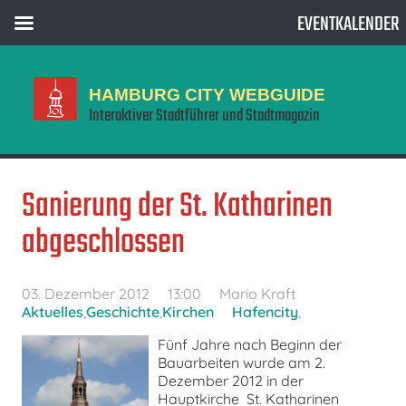
EVENTKALENDER
HAMBURG CITY WEBGUIDE
Interaktiver Stadtführer und Stadtmagazin
Sanierung der St. Katharinen
abgeschlossen
03. Dezember 2012
13:00
Mario Kraft
Aktuelles
,
Geschichte
,
Kirchen
Hafencity
,
Fünf Jahre nach Beginn der
Bauarbeiten wurde am 2.
Dezember 2012 in der
Hauptkirche St. Katharinen