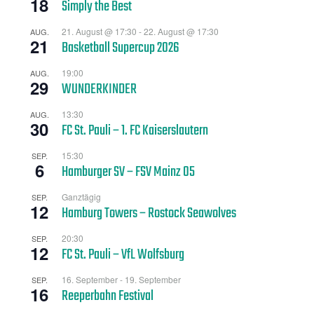
18
Simply the Best
21. August @ 17:30
-
22. August @ 17:30
AUG.
21
Basketball Supercup 2026
19:00
AUG.
29
WUNDERKINDER
13:30
AUG.
30
FC St. Pauli – 1. FC Kaiserslautern
15:30
SEP.
6
Hamburger SV – FSV Mainz 05
Ganztägig
SEP.
12
Hamburg Towers – Rostock Seawolves
20:30
SEP.
12
FC St. Pauli – VfL Wolfsburg
16. September
-
19. September
SEP.
16
Reeperbahn Festival