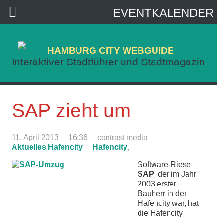
EVENTKALENDER
HAMBURG CITY WEBGUIDE
Interaktiver Stadtführer und Stadtmagazin
SAP zieht um
11. April 2013
16:36
contrast media
Aktuelles
,
Hafencity
Hafencity
,
Software-Riese
SAP
, der im Jahr
2003 erster
Bauherr in der
Hafencity war, hat
die Hafencity