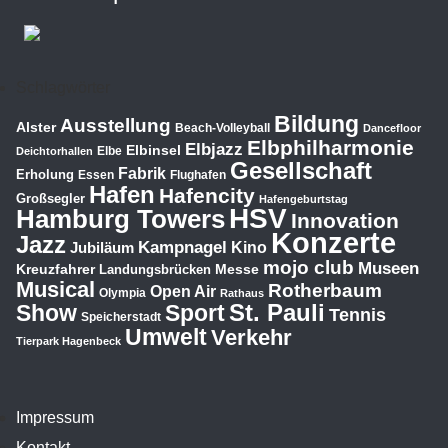
Schlagwörter
Bildung
Ausstellung
Alster
Beach-Volleyball
Dancefloor
Elbphilharmonie
Elbjazz
Elbinsel
Elbe
Deichtorhallen
Gesellschaft
Fabrik
Erholung
Essen
Flughafen
Hafen
Hafencity
Großsegler
Hafengeburtstag
HSV
Hamburg Towers
Innovation
Konzerte
Jazz
Kampnagel
Jubiläum
Kino
mojo club
Museen
Kreuzfahrer
Messe
Landungsbrücken
Musical
Rotherbaum
Open Air
Olympia
Rathaus
St. Pauli
Show
Sport
Tennis
Speicherstadt
Umwelt
Verkehr
Tierpark Hagenbeck
Impressum
Kontakt