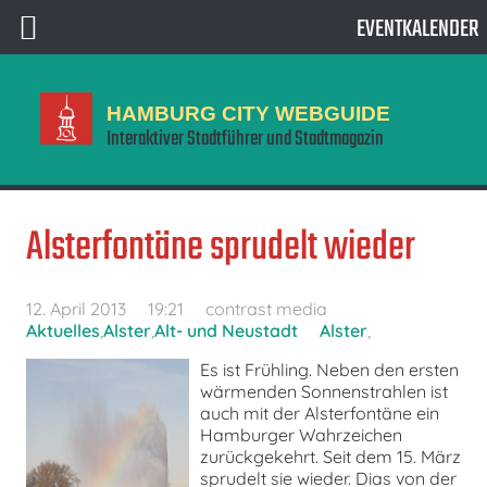
EVENTKALENDER
HAMBURG CITY WEBGUIDE
Interaktiver Stadtführer und Stadtmagazin
Alsterfontäne sprudelt wieder
12. April 2013
19:21
contrast media
Aktuelles
,
Alster
,
Alt- und Neustadt
Alster
,
Es ist Frühling. Neben den ersten
wärmenden Sonnenstrahlen ist
auch mit der Alsterfontäne ein
Hamburger Wahrzeichen
zurückgekehrt. Seit dem 15. März
sprudelt sie wieder. Dias von der