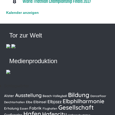
8
World Triathlon Championship Finals 2027
Kalender anzeigen
Tor zur Welt
Medienproduktion
Schlagwörter
Bildung
Ausstellung
Alster
Beach-Volleyball
Dancefloor
Elbphilharmonie
Elbjazz
Elbinsel
Elbe
Deichtorhallen
Gesellschaft
Fabrik
Erholung
Essen
Flughafen
Hafen
Hafencity
Großsegler
Hafengeburtstag