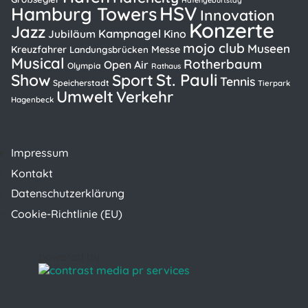
HSV
Hamburg Towers
Innovation
Konzerte
Jazz
Kampnagel
Kino
Jubiläum
mojo club
Museen
Kreuzfahrer
Messe
Landungsbrücken
Musical
Rotherbaum
Open Air
Olympia
Rathaus
St. Pauli
Show
Sport
Tennis
Speicherstadt
Tierpark
Umwelt
Verkehr
Hagenbeck
Impressum
Kontakt
Datenschutzerklärung
Cookie-Richtlinie (EU)
powered by