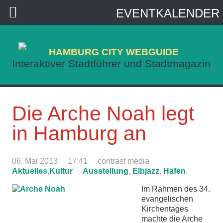
EVENTKALENDER
HAMBURG CITY WEBGUIDE
Interaktiver Stadtführer und Stadtmagazin
Die Arche Noah legt
in Hamburg an
06. Mai 2013
17:41
contrast media
Aktuelles
,
Kultur
Ausstellung
,
Elbjazz
,
Hafen
,
Im Rahmen des 34.
evangelischen
Kirchentages
machte die Arche