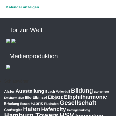
Kalender anzeigen
Tor zur Welt
Medienproduktion
Schlagwörter
Bildung
Ausstellung
Alster
Beach-Volleyball
Dancefloor
Elbphilharmonie
Elbjazz
Elbinsel
Elbe
Deichtorhallen
Gesellschaft
Fabrik
Erholung
Essen
Flughafen
Hafen
Hafencity
Großsegler
Hafengeburtstag
HSV
Hamburg Towers
Innovation