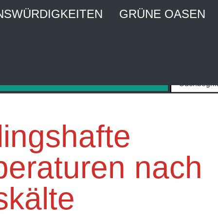
NSWÜRDIGKEITEN
GRÜNE OASEN
MBURG CITY WEBGUIDE
Stadtführer und Stadtmagazin
lingshafte
eraturen nach
skälte