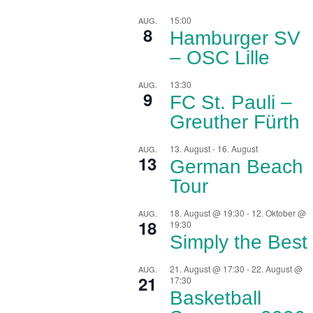
15:00
AUG.
8
Hamburger SV
– OSC Lille
13:30
AUG.
9
FC St. Pauli –
Greuther Fürth
13. August
-
16. August
AUG.
13
German Beach
Tour
18. August @ 19:30
-
12. Oktober @
AUG.
18
19:30
Simply the Best
21. August @ 17:30
-
22. August @
AUG.
21
17:30
Basketball