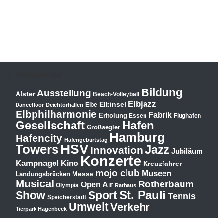
Schlagwörter
Bildung
Ausstellung
Alster
Beach-Volleyball
Elbjazz
Elbinsel
Elbe
Dancefloor
Deichtorhallen
Elbphilharmonie
Fabrik
Erholung
Essen
Flughafen
Hafen
Gesellschaft
Großsegler
Hamburg
Hafencity
Hafengeburtstag
HSV
Towers
Jazz
Innovation
Jubiläum
Konzerte
Kampnagel
Kino
Kreuzfahrer
mojo club
Museen
Messe
Landungsbrücken
Musical
Rotherbaum
Open Air
Olympia
Rathaus
St. Pauli
Show
Sport
Tennis
Speicherstadt
Umwelt
Verkehr
Tierpark Hagenbeck