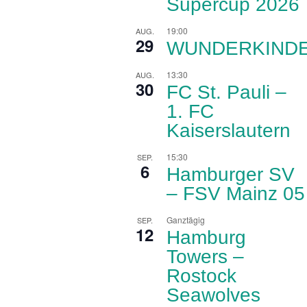
Supercup 2026
19:00
AUG.
29
WUNDERKIND
13:30
AUG.
30
FC St. Pauli –
1. FC
Kaiserslautern
15:30
SEP.
6
Hamburger SV
– FSV Mainz 05
Ganztägig
SEP.
12
Hamburg
Towers –
Rostock
Seawolves