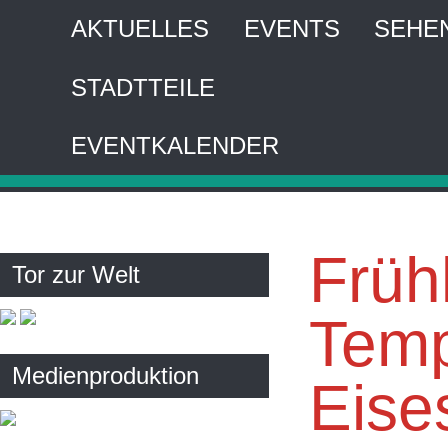
AKTUELLES
EVENTS
SEHE
STADTTEILE
HA
EVENTKALENDER
Interaktiver 
Früh
Tor zur Welt
Temp
Medienproduktion
Eise