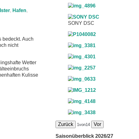
lster
,
Hafen
,
SONY DSC
 bedeckt. Auch
och nicht
ingshafte Wetter
älteeinbruchs
henhaften Kulisse
Zurück
Vor
1
von
14
Saisonüberblick 2026/27