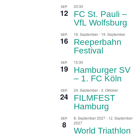
20:30
SEP.
12
FC St. Pauli –
VfL Wolfsburg
16. September
-
19. September
SEP.
16
Reeperbahn
Festival
15:30
SEP.
19
Hamburger SV
– 1. FC Köln
24. September
-
3. Oktober
SEP.
24
FILMFEST
Hamburg
8. September 2027
-
12. September
SEP.
8
2027
World Triathlon