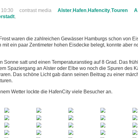
10:30
contrast media
Alster
,
Hafen
,
Hafencity
,
Touren
A
rstadt
,
rost waren die zahlreichen Gewässer Hamburgs schon von Eis
n mit ein paar Zentimeter hohen Eisdecke belegt, konnte aber n
n Sonne satt und einen Temperaturanstieg auf 8 Grad. Das frühl
inem Spaziergang an Alster oder Elbe wo noch die Spuren des K
waren. Das schöne Licht gab dann seinen Beitrag zu einer märc
turen.
nem Wetter lockte die HafenCity viele Besucher an.