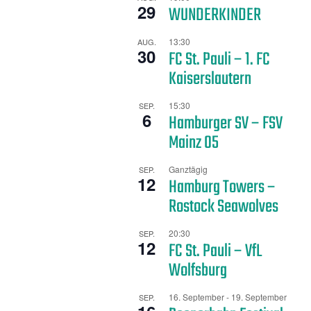
29
WUNDERKINDER
13:30
AUG.
30
FC St. Pauli – 1. FC
Kaiserslautern
15:30
SEP.
6
Hamburger SV – FSV
Mainz 05
Ganztägig
SEP.
12
Hamburg Towers –
Rostock Seawolves
20:30
SEP.
12
FC St. Pauli – VfL
Wolfsburg
16. September
-
19. September
SEP.