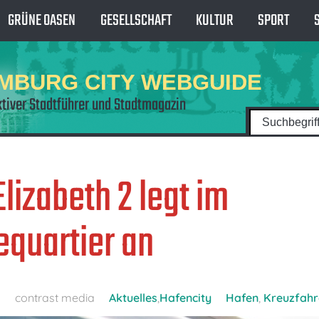
GRÜNE OASEN
GESELLSCHAFT
KULTUR
SPORT
MBURG CITY WEBGUIDE
ktiver Stadtführer und Stadtmagazin
lizabeth 2 legt im
quartier an
0
contrast media
Aktuelles
,
Hafencity
Hafen
,
Kreuzfahr