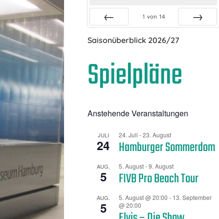
1
von
14
Zurück
Vor
Saisonüberblick 2026/27
Spielpläne
Anstehende Veranstaltungen
24. Juli
-
23. August
JULI
24
Hamburger Sommerdom
5. August
-
9. August
AUG.
5
FIVB Pro Beach Tour
5. August @ 20:00
-
13. September
AUG.
5
@ 20:00
Elvis – Die Show