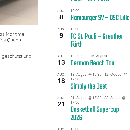
15:00
AUG.
8
Hamburger SV – OSC Lille
13:30
AUG.
9
FC St. Pauli – Greuther
Das Maritime
ffes Queen
Fürth
s geschützt und
13. August
-
16. August
AUG.
13
German Beach Tour
18. August @ 19:30
-
12. Oktober @
AUG.
18
19:30
Simply the Best
21. August @ 17:30
-
22. August @
AUG.
21
17:30
Basketball Supercup
2026
19:00
AUG.