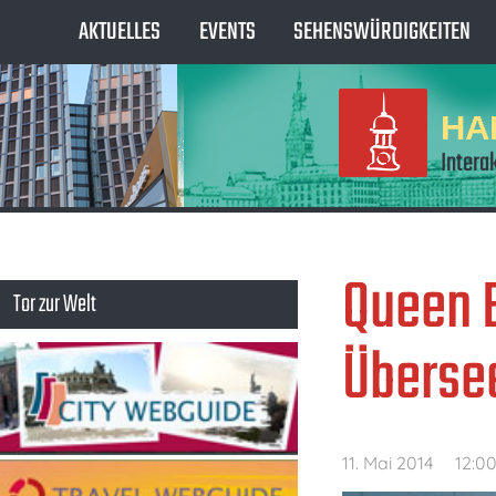
AKTUELLES
EVENTS
SEHENSWÜRDIGKEITEN
HA
Intera
Queen E
Tor zur Welt
Übersee
11. Mai 2014
12:0