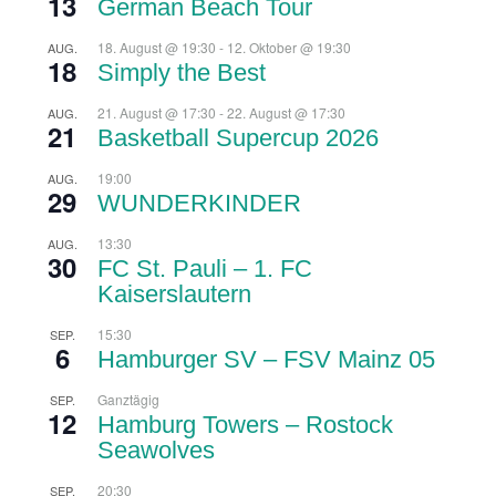
13
German Beach Tour
18. August @ 19:30
-
12. Oktober @ 19:30
AUG.
18
Simply the Best
21. August @ 17:30
-
22. August @ 17:30
AUG.
21
Basketball Supercup 2026
19:00
AUG.
29
WUNDERKINDER
13:30
AUG.
30
FC St. Pauli – 1. FC
Kaiserslautern
15:30
SEP.
6
Hamburger SV – FSV Mainz 05
Ganztägig
SEP.
12
Hamburg Towers – Rostock
Seawolves
20:30
SEP.