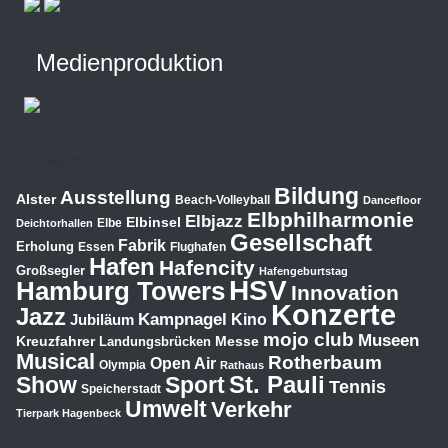
Medienproduktion
Schlagwörter
Bildung
Ausstellung
Alster
Beach-Volleyball
Dancefloor
Elbphilharmonie
Elbjazz
Elbinsel
Elbe
Deichtorhallen
Gesellschaft
Fabrik
Erholung
Essen
Flughafen
Hafen
Hafencity
Großsegler
Hafengeburtstag
HSV
Hamburg Towers
Innovation
Konzerte
Jazz
Kampnagel
Jubiläum
Kino
mojo club
Museen
Kreuzfahrer
Messe
Landungsbrücken
Musical
Rotherbaum
Open Air
Olympia
Rathaus
St. Pauli
Show
Sport
Tennis
Speicherstadt
Umwelt
Verkehr
Tierpark Hagenbeck