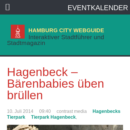
EVENTKALENDER
HAMBURG CITY WEBGUIDE
Interaktiver Stadtführer und
Stadtmagazin
Hagenbeck –
Bärenbabies üben
brüllen
10. Juli 2014
09:40
contrast media
Hagenbecks
Tierpark
Tierpark Hagenbeck
,