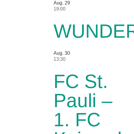
Aug.
29
19:00
WUNDER
Aug.
30
13:30
FC St.
Pauli –
1. FC