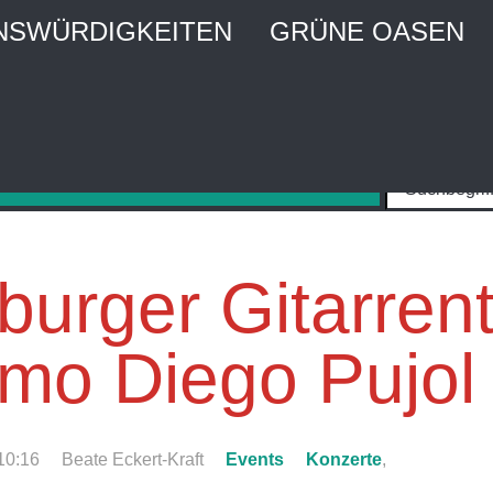
NSWÜRDIGKEITEN
GRÜNE OASEN
MBURG CITY WEBGUIDE
Stadtführer und Stadtmagazin
urger Gitarren
mo Diego Pujol
10:16
Beate Eckert-Kraft
Events
Konzerte
,