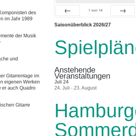
1
von
14
 Komponisten des
ien im Jahr 1989
Zurück
Vor
Saisonüberblick 2026/27
lemente der Musik
Spielplä
e
rache und
Anstehende
Veranstaltungen
r Gitarrentage im
ben eigenen Werken
Juli
24
te er auch Quadro
24. Juli
-
23. August
Hamburg
ischen Gitarre
Sommer