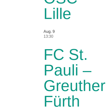
Lille
Aug.
9
13:30
FC St.
Pauli –
Greuther
Fürth