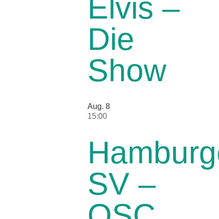
Elvis –
Die
Show
Aug.
8
15:00
Hamburg
SV –
OSC