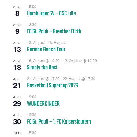
15:00
AUG.
8
Hamburger SV – OSC Lille
13:30
AUG.
9
FC St. Pauli – Greuther Fürth
13. August
-
16. August
AUG.
13
German Beach Tour
18. August @ 19:30
-
12. Oktober @ 19:30
AUG.
18
Simply the Best
21. August @ 17:30
-
22. August @ 17:30
AUG.
21
Basketball Supercup 2026
19:00
AUG.
29
WUNDERKINDER
13:30
AUG.
30
FC St. Pauli – 1. FC Kaiserslautern
15:30
SEP.