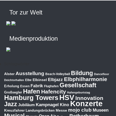
Tor zur Welt
Medienproduktion
Schlagwörter
Bildung
Ausstellung
Alster
Beach-Volleyball
Dancefloor
Elbphilharmonie
Elbjazz
Elbinsel
Elbe
Deichtorhallen
Gesellschaft
Fabrik
Erholung
Essen
Flughafen
Hafen
Hafencity
Großsegler
Hafengeburtstag
HSV
Hamburg Towers
Innovation
Konzerte
Jazz
Kampnagel
Jubiläum
Kino
mojo club
Museen
Kreuzfahrer
Messe
Landungsbrücken
Musical
Rotherbaum