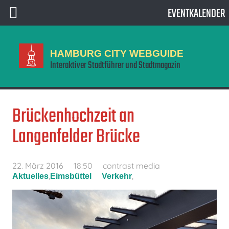
EVENTKALENDER
HAMBURG CITY WEBGUIDE
Interaktiver Stadtführer und Stadtmagazin
Brückenhochzeit an
Langenfelder Brücke
22. März 2016
18:50
contrast media
,
,
Aktuelles
Eimsbüttel
Verkehr