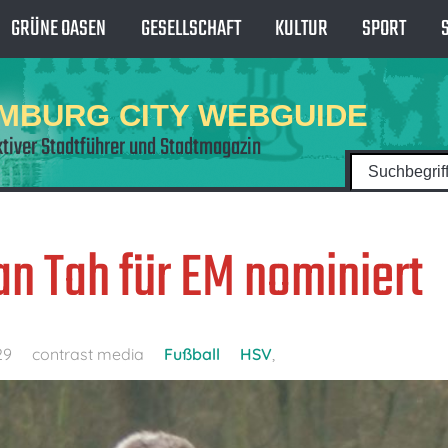
GRÜNE OASEN
GESELLSCHAFT
KULTUR
SPORT
MBURG CITY WEBGUIDE
ktiver Stadtführer und Stadtmagazin
n Tah für EM nominiert
29
contrast media
Fußball
HSV
,