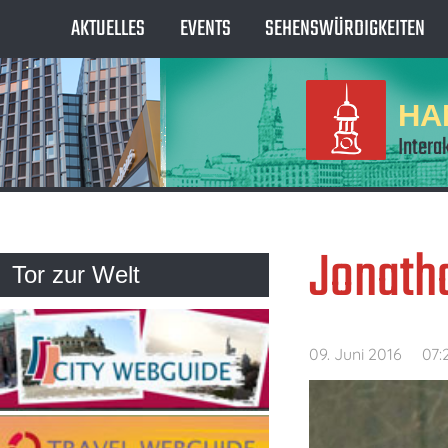
AKTUELLES
EVENTS
SEHENSWÜRDIGKEITEN
HA
Intera
Jonatha
Tor zur Welt
09. Juni 2016
07: