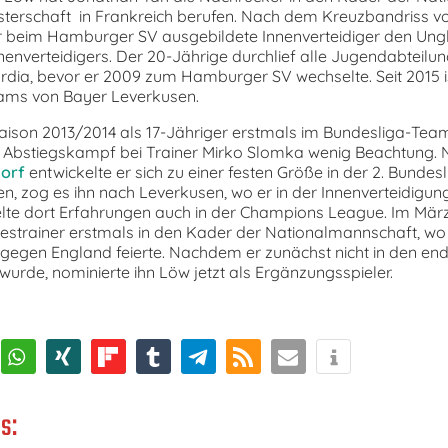
sterschaft in Frankreich berufen. Nach dem Kreuzbandriss v
er beim Hamburger SV ausgebildete Innenverteidiger den Ung
nnenverteidigers. Der 20-Jährige durchlief alle Jugendabteilu
ia, bevor er 2009 zum Hamburger SV wechselte. Seit 2015 is
eams von Bayer Leverkusen.
 Saison 2013/2014 als 17-Jähriger erstmals im Bundesliga-Tea
 Abstiegskampf bei Trainer Mirko Slomka wenig Beachtung. 
orf
entwickelte er sich zu einer festen Größe in der 2. Bundes
, zog es ihn nach Leverkusen, wo er in der Innenverteidigu
te dort Erfahrungen auch in der Champions League. Im März
destrainer erstmals in den Kader der Nationalmannschaft, wo 
 gegen England feierte. Nachdem er zunächst nicht in den en
wurde, nominierte ihn Löw jetzt als Ergänzungsspieler.
s: