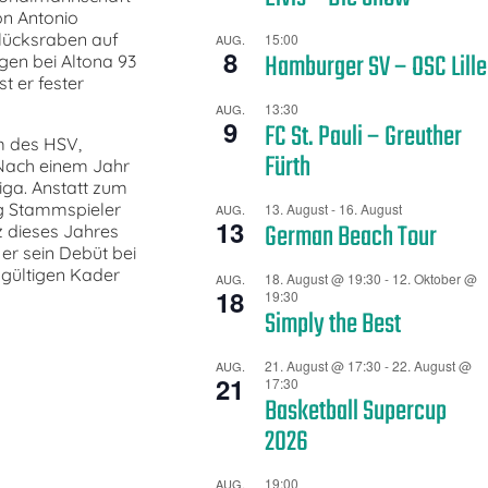
on Antonio
lücksraben auf
15:00
AUG.
8
Hamburger SV – OSC Lille
ngen bei Altona 93
t er fester
13:30
AUG.
9
FC St. Pauli – Greuther
m des HSV,
Fürth
Nach einem Jahr
liga. Anstatt zum
ng Stammspieler
13. August
-
16. August
AUG.
13
German Beach Tour
 dieses Jahres
er sein Debüt bei
dgültigen Kader
18. August @ 19:30
-
12. Oktober @
AUG.
18
19:30
Simply the Best
21. August @ 17:30
-
22. August @
AUG.
21
17:30
Basketball Supercup
2026
19:00
AUG.