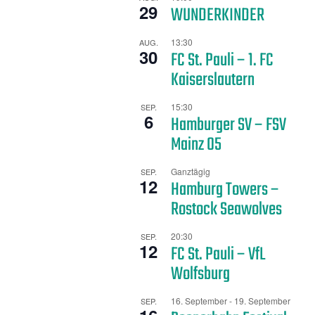
29
WUNDERKINDER
13:30
AUG.
30
FC St. Pauli – 1. FC
Kaiserslautern
15:30
SEP.
6
Hamburger SV – FSV
Mainz 05
Ganztägig
SEP.
12
Hamburg Towers –
Rostock Seawolves
20:30
SEP.
12
FC St. Pauli – VfL
Wolfsburg
16. September
-
19. September
SEP.