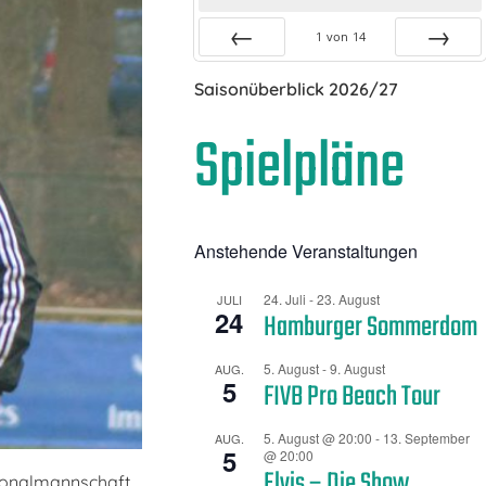
1
von
14
Zurück
Vor
Saisonüberblick 2026/27
Spielpläne
Anstehende Veranstaltungen
24. Juli
-
23. August
JULI
24
Hamburger Sommerdom
5. August
-
9. August
AUG.
5
FIVB Pro Beach Tour
5. August @ 20:00
-
13. September
AUG.
5
@ 20:00
Elvis – Die Show
tionalmannschaft