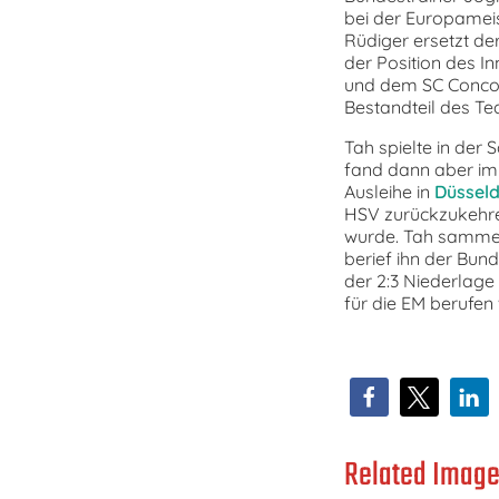
bei der Europamei
Rüdiger ersetzt d
der Position des I
und dem SC Concord
Bestandteil des T
Tah spielte in der
fand dann aber im
Ausleihe in
Düsseld
HSV zurückzukehren
wurde. Tah sammel
berief ihn der Bun
der 2:3 Niederlage
für die EM berufen 
Related Image