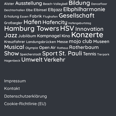
Bildung
Ausstellung
Alster
Beach-Volleyball
Dancefloor
Elbphilharmonie
Elbjazz
Elbinsel
Elbe
Deichtorhallen
Gesellschaft
Fabrik
Erholung
Essen
Flughafen
Hafen
Hafencity
Großsegler
Hafengeburtstag
HSV
Hamburg Towers
Innovation
Konzerte
Jazz
Kampnagel
Kino
Jubiläum
mojo club
Museen
Kreuzfahrer
Messe
Landungsbrücken
Musical
Rotherbaum
Open Air
Olympia
Rathaus
St. Pauli
Show
Sport
Tennis
Speicherstadt
Tierpark
Umwelt
Verkehr
Hagenbeck
Impressum
Kontakt
Datenschutzerklärung
Cookie-Richtlinie (EU)