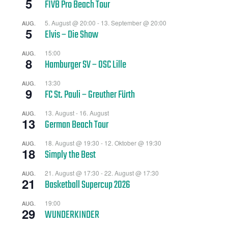
5
FIVB Pro Beach Tour
5. August @ 20:00
-
13. September @ 20:00
AUG.
5
Elvis – Die Show
15:00
AUG.
8
Hamburger SV – OSC Lille
13:30
AUG.
9
FC St. Pauli – Greuther Fürth
13. August
-
16. August
AUG.
13
German Beach Tour
18. August @ 19:30
-
12. Oktober @ 19:30
AUG.
18
Simply the Best
21. August @ 17:30
-
22. August @ 17:30
AUG.
21
Basketball Supercup 2026
19:00
AUG.
29
WUNDERKINDER