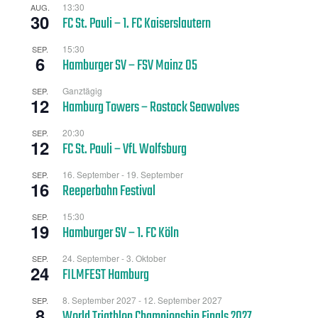
13:30
AUG.
30
FC St. Pauli – 1. FC Kaiserslautern
15:30
SEP.
6
Hamburger SV – FSV Mainz 05
Ganztägig
SEP.
12
Hamburg Towers – Rostock Seawolves
20:30
SEP.
12
FC St. Pauli – VfL Wolfsburg
16. September
-
19. September
SEP.
16
Reeperbahn Festival
15:30
SEP.
19
Hamburger SV – 1. FC Köln
24. September
-
3. Oktober
SEP.
24
FILMFEST Hamburg
8. September 2027
-
12. September 2027
SEP.
8
World Triathlon Championship Finals 2027