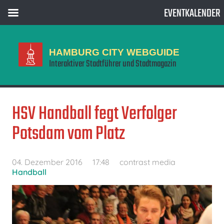
EVENTKALENDER
HAMBURG CITY WEBGUIDE
Interaktiver Stadtführer und Stadtmagazin
HSV Handball fegt Verfolger
Potsdam vom Platz
04. Dezember 2016
17:48
contrast media
Handball