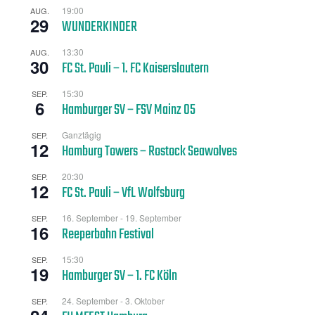
19:00
AUG.
29
WUNDERKINDER
13:30
AUG.
30
FC St. Pauli – 1. FC Kaiserslautern
15:30
SEP.
6
Hamburger SV – FSV Mainz 05
Ganztägig
SEP.
12
Hamburg Towers – Rostock Seawolves
20:30
SEP.
12
FC St. Pauli – VfL Wolfsburg
16. September
-
19. September
SEP.
16
Reeperbahn Festival
15:30
SEP.
19
Hamburger SV – 1. FC Köln
24. September
-
3. Oktober
SEP.