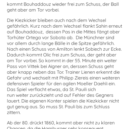
kommt Bouhaddouz wieder frei zum Schuss, der Ball
geht aber am Tor vorbei.
Die Kiezkicker bleiben auch nach dem Wechsel
gefährlich. Kurz nach dem Wechsel flankt Sahin erneut
auf Bouhaddouz, dessen Pas in die Mittes fängt aber
Torhüter Ortega vor Sobota ab. Die Münchner sind
vor allem durch lange Bälle in die Spitze gefährlich.
Nach einen Schuss von Amilton lenkt Sobiech zur Ecke.
Dadurch kommt Olic frei zum Schuss, der geht aber
am Tor vorbei. So kommt in der 55. Minute ein weiter
Pass von Vittek bei Aigner an, derssen Schuss geht
aber knapp neben das Tor. Trainer Lienen erkennt die
Gefahr und wechselt mit Philipp Ziereis einen weiteren
defensiven Spieler für den agilen Moeller Daehli ein.
Das Spiel verflacht etwas, da St. Pauili sich
nun weiter zurückzieht und auf Fehler des Gegners
lauert. Die eigenen Konter spielen die Kiezkicker nicht
gut genug aus. So muss St. Pauli bis zum Schluss
zittern.
Ab der 80. drückt 1860, kommt aber nicht zu klaren
Chancen, da die Hamburger sehr konsequent