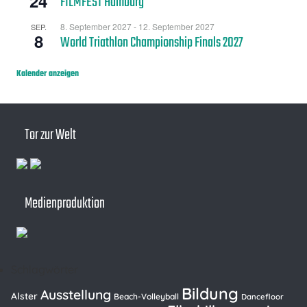
24
FILMFEST Hamburg
8. September 2027
-
12. September 2027
SEP.
8
World Triathlon Championship Finals 2027
Kalender anzeigen
Tor zur Welt
Medienproduktion
Schlagwörter
Bildung
Ausstellung
Alster
Beach-Volleyball
Dancefloor