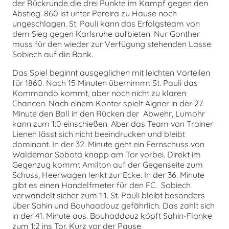
der Rückrunde die drei Punkte im Kampf gegen den
Abstieg. 860 ist unter Pereira zu Hause noch
ungeschlagen. St. Pauli kann das Erfolgsteam von
dem Sieg gegen Karlsruhe aufbieten. Nur Gonther
muss für den wieder zur Verfügung stehenden Lasse
Sobiech auf die Bank.
Das Spiel beginnt ausgeglichen mit leichten Vorteilen
für 1860. Nach 15 Minuten übernimmt St. Pauli das
Kommando kommt, aber noch nicht zu klaren
Chancen. Nach einem Konter spielt Aigner in der 27.
Minute den Ball in den Rücken der Abwehr, Lumohr
kann zum 1:0 einschießen. Aber das Team von Trainer
Lienen lässt sich nicht beeindrucken und bleibt
dominant. In der 32. Minute geht ein Fernschuss von
Waldemar Sobota knapp am Tor vorbei. Direkt im
Gegenzug kommt Amilton auf der Gegenseite zum
Schuss, Heerwagen lenkt zur Ecke. In der 36. Minute
gibt es einen Handelfmeter für den FC. Sobiech
verwandelt sicher zum 1:1. St. Pauli bleibt besonders
über Sahin und Bouhaadouz gefährlich. Das zahlt sich
in der 41. Minute aus. Bouhaddouz köpft Sahin-Flanke
zum 1:2 ins Tor. Kurz vor der Pause