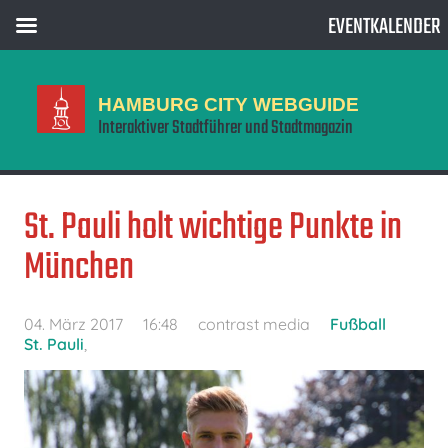
EVENTKALENDER
HAMBURG CITY WEBGUIDE
Interaktiver Stadtführer und Stadtmagazin
St. Pauli holt wichtige Punkte in
München
04. März 2017
16:48
contrast media
Fußball
St. Pauli
,