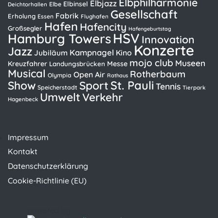
Elbphilharmonie
Elbjazz
Elbinsel
Elbe
Deichtorhallen
Gesellschaft
Fabrik
Erholung
Essen
Flughafen
Hafen
Hafencity
Großsegler
Hafengeburtstag
HSV
Hamburg Towers
Innovation
Konzerte
Jazz
Kampnagel
Kino
Jubiläum
mojo club
Museen
Kreuzfahrer
Messe
Landungsbrücken
Musical
Rotherbaum
Open Air
Olympia
Rathaus
St. Pauli
Show
Sport
Tennis
Speicherstadt
Tierpark
Umwelt
Verkehr
Hagenbeck
Impressum
Kontakt
Datenschutzerklärung
Cookie-Richtlinie (EU)
powered by