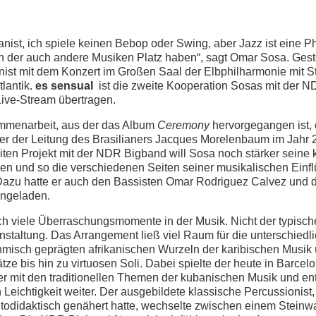
anist, ich spiele keinen Bebop oder Swing, aber Jazz ist eine Ph
 in der auch andere Musiken Platz haben“, sagt Omar Sosa. Ges
nist mit dem Konzert im Großen Saal der Elbphilharmonie mit S
tlantik.
es sensual
ist die zweite Kooperation Sosas mit der 
Live-Stream übertragen.
ammenarbeit, aus der das Album
Ceremony
hervorgegangen ist, e
er der Leitung des Brasilianers Jacques Morelenbaum im Jah
iten Projekt mit der NDR Bigband will Sosa noch stärker seine
n und so die verschiedenen Seiten seiner musikalischen Einf
azu hatte er auch den Bassisten Omar Rodriguez Calvez und 
ingeladen.
h viele Überraschungsmomente in der Musik. Nicht der typisc
nstaltung. Das Arrangement ließ viel Raum für die unterschiedl
hmisch geprägten afrikanischen Wurzeln der karibischen Musik
ze bis hin zu virtuosen Soli. Dabei spielte der heute in Barce
r mit den traditionellen Themen der kubanischen Musik und ent
 Leichtigkeit weiter. Der ausgebildete klassische Percussionist
utodidaktisch genähert hatte, wechselte zwischen einem Steinw