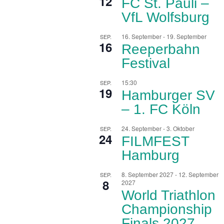
12
FC St. Pauli –
VfL Wolfsburg
16. September
-
19. September
SEP.
16
Reeperbahn
Festival
15:30
SEP.
19
Hamburger SV
– 1. FC Köln
24. September
-
3. Oktober
SEP.
24
FILMFEST
Hamburg
8. September 2027
-
12. September
SEP.
8
2027
World Triathlon
Championship
Finals 2027