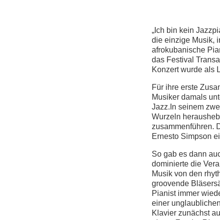
„Ich bin kein Jazzpi
die einzige Musik,
afrokubanische Pia
das Festival Transa
Konzert wurde als 
Für ihre erste Zus
Musiker damals unt
Jazz.In seinem zwe
Wurzeln heraushebe
zusammenführen. D
Ernesto Simpson e
So gab es dann auc
dominierte die Vera
Musik von den rhyt
groovende Bläsersät
Pianist immer wiede
einer unglaublichen
Klavier zunächst a