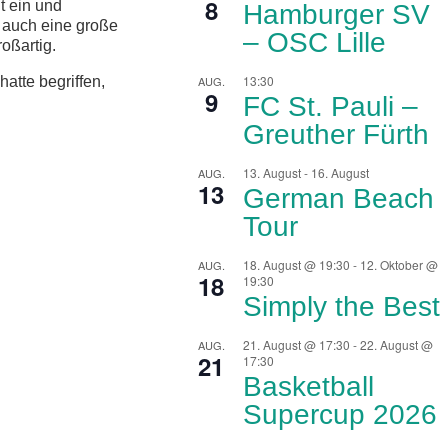
8
t ein und
Hamburger SV
i auch eine große
– OSC Lille
oßartig.
13:30
AUG.
atte begriffen,
9
FC St. Pauli –
Greuther Fürth
13. August
-
16. August
AUG.
13
German Beach
Tour
18. August @ 19:30
-
12. Oktober @
AUG.
18
19:30
Simply the Best
21. August @ 17:30
-
22. August @
AUG.
21
17:30
Basketball
Supercup 2026