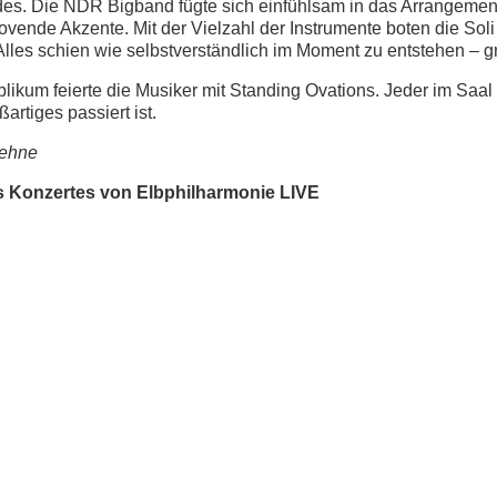
s. Die NDR Bigband fügte sich einfühlsam in das Arrangemen
oovende Akzente. Mit der Vielzahl der Instrumente boten die Sol
. Alles schien wie selbstverständlich im Moment zu entstehen – gr
likum feierte die Musiker mit Standing Ovations. Jeder im Saal h
artiges passiert ist.
oehne
es Konzertes von Elbphilharmonie LIVE