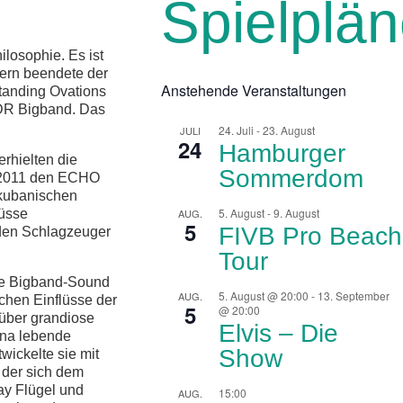
Spielplä
ilosophie. Es ist
tern beendete der
Anstehende Veranstaltungen
tanding Ovations
NDR Bigband. Das
24. Juli
-
23. August
JULI
24
Hamburger
rhielten die
Sommerdom
r 2011 den ECHO
 kubanischen
5. August
-
9. August
AUG.
lüsse
5
FIVB Pro Beach
den Schlagzeuger
Tour
he Bigband-Sound
5. August @ 20:00
-
13. September
AUG.
ichen Einflüsse der
5
@ 20:00
 über grandiose
Elvis – Die
lona lebende
Show
wickelte sie mit
, der sich dem
ay Flügel und
15:00
AUG.