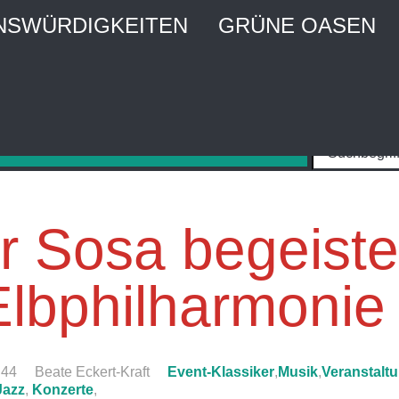
NSWÜRDIGKEITEN
GRÜNE OASEN
MBURG CITY WEBGUIDE
Stadtführer und Stadtmagazin
 Sosa begeister
Elbphilharmonie
:44
Beate Eckert-Kraft
Event-Klassiker
,
Musik
,
Veranstalt
Jazz
,
Konzerte
,