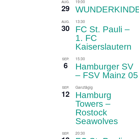
19:00
AUG.
29
WUNDERKIND
13:30
AUG.
30
FC St. Pauli –
1. FC
Kaiserslautern
15:30
SEP.
6
Hamburger SV
– FSV Mainz 05
Ganztägig
SEP.
12
Hamburg
Towers –
Rostock
Seawolves
20:30
SEP.