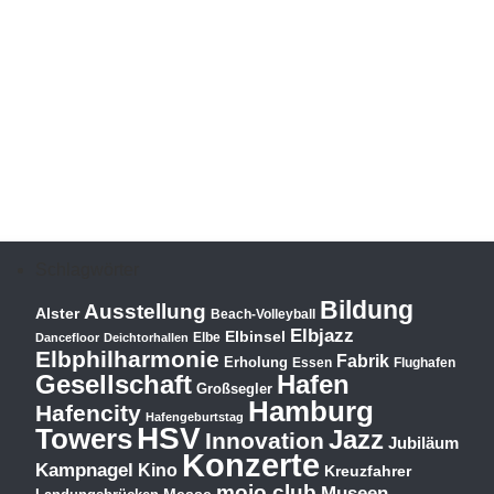
Schlagwörter
Bildung
Ausstellung
Alster
Beach-Volleyball
Elbjazz
Elbinsel
Elbe
Dancefloor
Deichtorhallen
Elbphilharmonie
Fabrik
Erholung
Essen
Flughafen
Hafen
Gesellschaft
Großsegler
Hamburg
Hafencity
Hafengeburtstag
HSV
Towers
Jazz
Innovation
Jubiläum
Konzerte
Kampnagel
Kino
Kreuzfahrer
mojo club
Museen