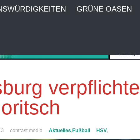
NSWÜRDIGKEITEN
GRÜNE OASEN
MBURG CITY WEBGUIDE
raktiver Stadtführer und Stadtmagazin
burg verpflichte
oritsch
43
contrast media
Aktuelles
,
Fußball
HSV
,