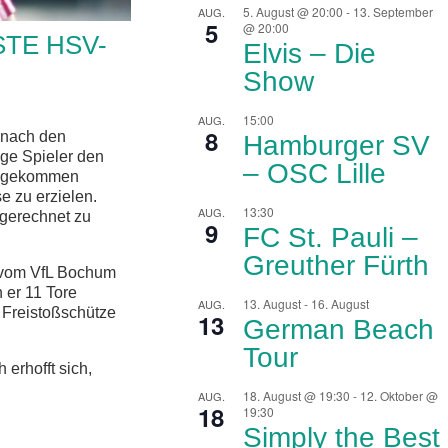
5. August @ 20:00
-
13. September
AUG.
5
@ 20:00
STE HSV-
Elvis – Die
Show
15:00
AUG.
8
 nach den
Hamburger SV
ge Spieler den
– OSC Lille
achgekommen
e zu erzielen.
13:30
AUG.
sgerechnet zu
9
FC St. Pauli –
Greuther Fürth
5 vom VfL Bochum
 er 11 Tore
13. August
-
16. August
AUG.
r Freistoßschütze
13
German Beach
Tour
erhofft sich,
18. August @ 19:30
-
12. Oktober @
AUG.
18
19:30
Simply the Best