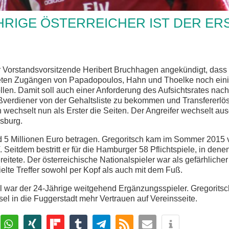
HRIGE ÖSTERREICHER IST DER ER
der Vorstandsvorsitzende Heribert Bruchhagen angekündigt, dass
eten Zugängen von Papadopoulos, Hahn und Thoelke noch eini
ollen. Damit soll auch einer Anforderung des Aufsichtsrates n
ßverdiener von der Gehaltsliste zu bekommen und Transfererlös
 wechselt nun als Erster die Seiten. Der Angreifer wechselt au
sburg.
nd 5 Millionen Euro betragen. Gregoritsch kam im Sommer 201
eitdem bestritt er für die Hamburger 58 Pflichtspiele, in denen
ereitete. Der österreichische Nationalspieler war als gefärhliche
ielte Treffer sowohl per Kopf als auch mit dem Fuß.
l war der 24-Jährige weitgehend Ergänzungsspieler. Gregoritsch 
l in die Fuggerstadt mehr Vertrauen auf Vereinsseite.