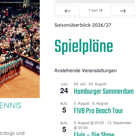
1
von
14
Zurück
Vor
Saisonüberblick 2026/27
Spielpläne
Anstehende Veranstaltungen
24. Juli
-
23. August
JULI
24
Hamburger Sommerdom
ENNIS
5. August
-
9. August
AUG.
5
FIVB Pro Beach Tour
5. August @ 20:00
-
13. September
AUG.
5
@ 20:00
Elvis – Die Show
derdogs und