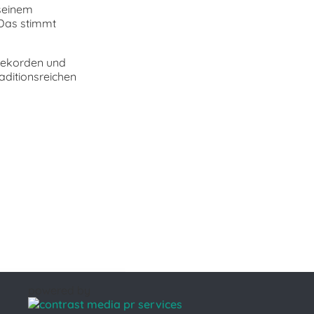
seinem
 Das stimmt
rrekorden und
aditionsreichen
powered by