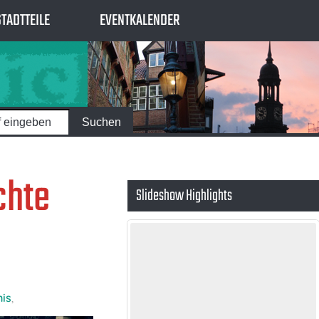
STADTTEILE
EVENTKALENDER
chte
Slideshow Highlights
nis
,