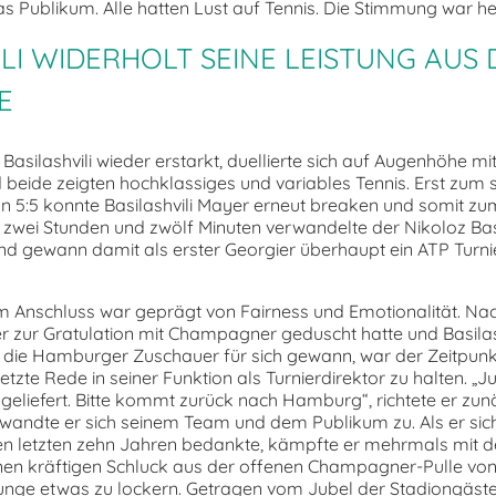
as Publikum. Alle hatten Lust auf Tennis. Die Stimmung war h
ILI WIDERHOLT SEINE LEISTUNG AUS
E
 Basilashvili wieder erstarkt, duellierte sich auf Augenhöhe m
nd beide zeigten hochklassiges und variables Tennis. Erst zum
n 5:5 konnte Basilashvili Mayer erneut breaken und somit zu
zwei Stunden und zwölf Minuten verwandelte der Nikoloz Basi
nd gewann damit als erster Georgier überhaupt ein ATP Turnie
im Anschluss war geprägt von Fairness und Emotionalität. 
 zur Gratulation mit Champagner geduscht hatte und Basilash
ie Hamburger Zuschauer für sich gewann, war der Zeitpunkt 
zte Rede in seiner Funktion als Turnierdirektor zu halten. „Ju
geliefert. Bitte kommt zurück nach Hamburg“, richtete er zun
 wandte er sich seinem Team und dem Publikum zu. Als er sich 
en letzten zehn Jahren bedankte, kämpfte er mehrmals mit d
nen kräftigen Schluck aus der offenen Champagner-Pulle vo
unge etwas zu lockern. Getragen vom Jubel der Stadiongäste