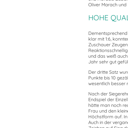
Oliver Marach und s
HOHE QUAL
Dementsprechend h
klar mit 1:6, konnt
Zuschauer Zeugen v
Reaktionsschnelli
und das weiß auch
Jahr sehr gut gefül
Der dritte Satz wu
Punkte bis 10 gezä
wesentlich besser r
Nach der Siegereh
Endspiel der Einz
hätte man noch rech
Frau und den klein
Höchstform auf. In 
Auch in der vergang
Zeichen auf Sieg d