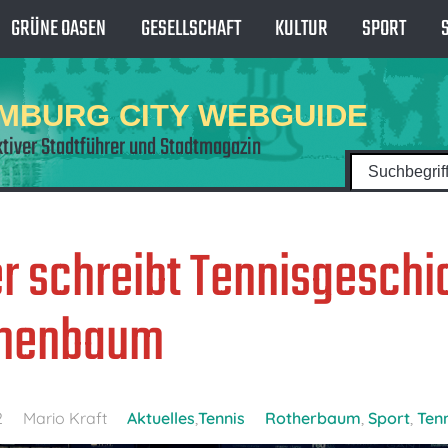
GRÜNE OASEN
GESELLSCHAFT
KULTUR
SPORT
MBURG CITY WEBGUIDE
ktiver Stadtführer und Stadtmagazin
r schreibt Tennisgeschi
thenbaum
2
Mario Kraft
Aktuelles
,
Tennis
Rotherbaum
,
Sport
,
Ten