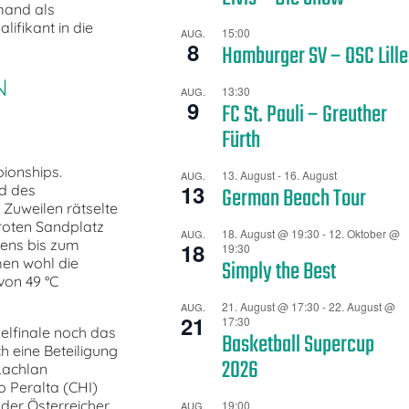
mand als
lifikant in die
15:00
AUG.
8
Hamburger SV – OSC Lille
N
13:30
AUG.
9
FC St. Pauli – Greuther
Fürth
ionships.
13. August
-
16. August
AUG.
13
d des
German Beach Tour
Zuweilen rätselte
roten Sandplatz
18. August @ 19:30
-
12. Oktober @
AUG.
gens bis zum
18
19:30
men wohl die
Simply the Best
von 49 °C
21. August @ 17:30
-
22. August @
AUG.
21
17:30
elfinale noch das
Basketball Supercup
h eine Beteiligung
2026
Lachlan
 Peralta (CHI)
der Österreicher
19:00
AUG.