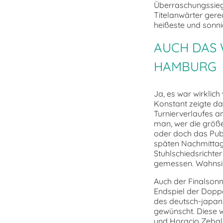
Überraschungssiege
Titelanwärter gerec
heißeste und sonni
AUCH DAS W
HAMBURG
Ja, es war wirklic
Konstant zeigte d
Turnierverlaufes a
man, wer die größe
oder doch das Pub
späten Nachmittag 
Stuhlschiedsrichte
gemessen. Wahnsi
Auch der Finalsonn
Endspiel der Doppe
des deutsch-japan
gewünscht. Diese 
und Horacio Zebal