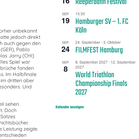
16
Reeperbahn Festival
15:30
SEP.
19
Hamburger SV – 1. FC
Köln
vorher unbekannt
atte jedoch direkt
24. September
-
3. Oktober
SEP.
ch auch gegen den
24
FILMFEST Hamburg
 (GER), Pablo
las Jarry (CHI)
lles Spiel war
8. September 2027
-
12. September
SEP.
8
2027
inbrüche fanden
World Triathlon
s. Im Halbfinale
 im dritten aber
Championship Finals
besonders. Und
2027
il sehen.
Kalender anzeigen
lt. Doch
 Satzes
chichtsbücher.
 Leistung zeigte.
 entschieden