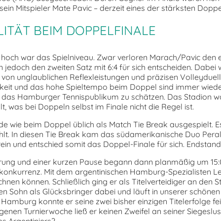
ein Mitspieler Mate Pavic – derzeit eines der stärksten Doppe
ITÄT BEIM DOPPELFINALE
och war das Spielniveau. Zwar verloren Marach/Pavic den e
en jedoch den zweiten Satz mit 6:4 für sich entscheiden. Dabei
on unglaublichen Reflexleistungen und präzisen Volleyduell
gkeit und das hohe Spieltempo beim Doppel sind immer wiede
 das Hamburger Tennispublikum zu schätzen. Das Stadion wa
lt, was bei Doppeln selbst im Finale nicht die Regel ist.
rde wie beim Doppel üblich als Match Tie Break ausgespielt. 
hlt. In diesen Tie Break kam das südamerikanische Duo Pera
ein und entschied somit das Doppel-Finale für sich. Endstand 1:
rung und einer kurzen Pause begann dann planmäßig um 15:
elkonkurrenz. Mit dem argentinischen Hamburg-Spezialisten 
nen können. Schließlich ging er als Titelverteidiger an den St
en Sohn als Glücksbringer dabei und läuft in unserer schönen
Hamburg konnte er seine zwei bisher einzigen Titelerfolge feie
enen Turnierwoche ließ er keinen Zweifel an seiner Siegeslust
es Argentiniers?