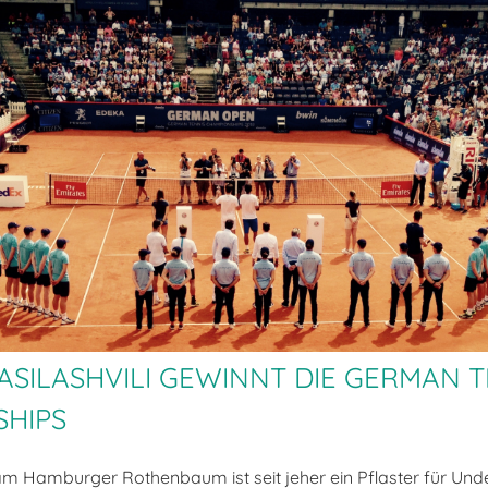
ASILASHVILI GEWINNT DIE GERMAN T
HIPS
am Hamburger Rothenbaum ist seit jeher ein Pflaster für Un