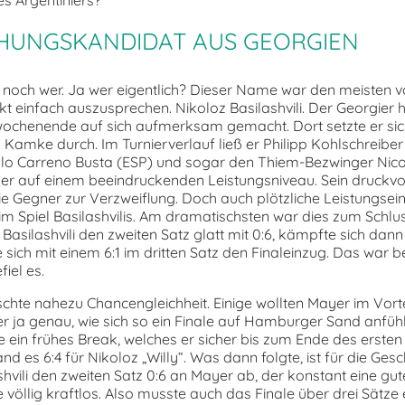
HUNGSKANDIDAT AUS GEORGIEN
 noch wer. Ja wer eigentlich? Dieser Name war den meisten 
kt einfach auszusprechen. Nikoloz Basilashvili. Der Georgier h
wochenende auf sich aufmerksam gemacht. Dort setzte er si
amke durch. Im Turnierverlauf ließ er Philipp Kohlschreiber
lo Carreno Busta (ESP) und sogar den Thiem-Bezwinger Nico
at er auf einem beeindruckenden Leistungsniveau. Sein druckvo
die Gegner zur Verzweiflung. Doch auch plötzliche Leistungse
im Spiel Basilashvilis. Am dramatischsten war dies zum Schlus
Basilashvili den zweiten Satz glatt mit 0:6, kämpfte sich dann
e sich mit einem 6:1 im dritten Satz den Finaleinzug. Das war 
iel es.
schte nahezu Chancengleichheit. Einige wollten Mayer im Vorte
der ja genau, wie sich so ein Finale auf Hamburger Sand anfüh
te ein frühes Break, welches er sicher bis zum Ende des ersten
and es 6:4 für Nikoloz „Willy“. Was dann folgte, ist für die Ges
vili den zweiten Satz 0:6 an Mayer ab, der konstant eine gute
 völlig kraftlos. Also musste auch das Finale über drei Sätze