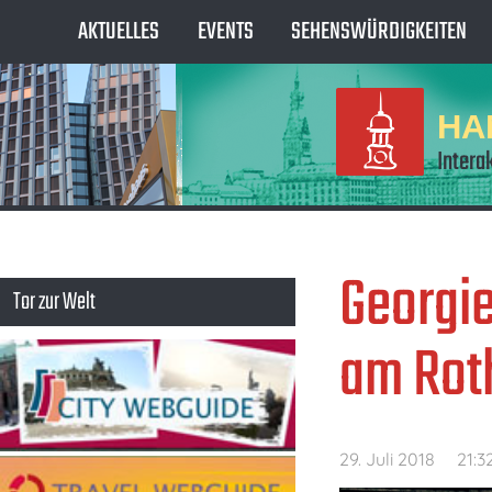
AKTUELLES
EVENTS
SEHENSWÜRDIGKEITEN
HA
Intera
Georgie
Tor zur Welt
am Ro
29. Juli 2018
21:3