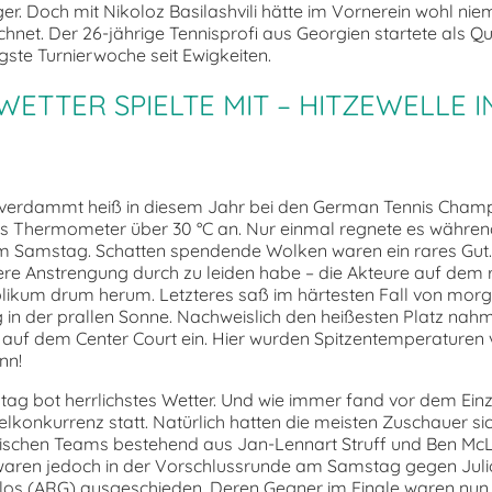
r. Doch mit Nikoloz Basilashvili hätte im Vornerein wohl nie
hnet. Der 26-jährige Tennisprofi aus Georgien startete als Qua
gste Turnierwoche seit Ewigkeiten.
ETTER SPIELTE MIT – HITZEWELLE I
h verdammt heiß in diesem Jahr bei den German Tennis Champ
as Thermometer über 30 °C an. Nur einmal regnete es währen
m Samstag. Schatten spendende Wolken waren ein rares Gut. 
re Anstrengung durch zu leiden habe – die Akteure auf dem 
likum drum herum. Letzteres saß im härtesten Fall von mor
in der prallen Sonne. Nachweislich den heißesten Platz nah
r auf dem Center Court ein. Hier wurden Spitzentemperaturen 
nn!
tag bot herrlichstes Wetter. Und wie immer fand vor dem Einz
lkonkurrenz statt. Natürlich hatten die meisten Zuschauer sic
ischen Teams bestehend aus Jan-Lennart Struff und Ben Mc
waren jedoch in der Vorschlussrunde am Samstag gegen Julio
los (ARG) ausgeschieden. Deren Gegner im Finale waren nun 