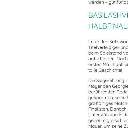
werden – gut für d
BASILASHV
HALBFINAL
Im dritten Satz war
Titelverteidiger u
beim Spielstand vo
aufschlagen. Nach 
ersten Matchball u
tolle Geschichte!
Die Siegerehrung 
Mayer den Georgier
berührenden Rede d
gekommen, seine let
großartiges Match 
Finalisten. Danach
Unterstützung in d
genehmigte sich e
Mayer, um seine Z