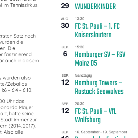
29
WUNDERKINDER
l im Tenniszirkus.
13:30
AUG.
30
FC St. Pauli – 1. FC
Kaiserslautern
rsten Satz noch
 wurden die
15:30
SEP.
en. Die
6
Hamburger SV – FSV
r faszinierend
r auch in diesem
Mainz 05
Ganztägig
SEP.
Es wurden also
12
Hamburg Towers –
lte/Zeballos
Rostock Seawolves
6 – 6:4 – 6:10!
00 Uhr das
20:30
SEP.
Leonardo Mayer
12
FC St. Pauli – VfL
art, hatte seine
Wolfsburg
 Stadt immer zur
rn (2014, 2017).
. Also alle
16. September
-
19. September
SEP.