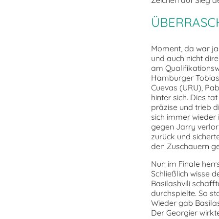
ÜBERRASC
Moment, da war ja
und auch nicht dire
am Qualifikations
Hamburger Tobias K
Cuevas (URU), Pab
hinter sich. Dies t
präzise und trieb 
sich immer wieder 
gegen Jarry verlor 
zurück und sichert
den Zuschauern gef
Nun im Finale herr
Schließlich wisse 
Basilashvili schaff
durchspielte. So st
Wieder gab Basilash
Der Georgier wirkte