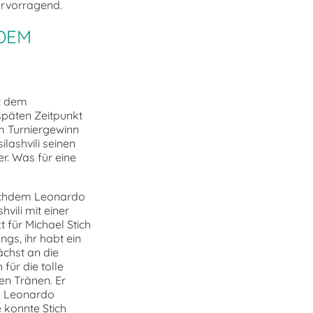
ervorragend.
 DEM
it dem
 späten Zeitpunkt
m Turniergewinn
lashvili seinen
r. Was für eine
Nachdem Leonardo
vili mit einer
für Michael Stich
ngs, ihr habt ein
ächst an die
für die tolle
en Tränen. Er
n Leonardo
 konnte Stich