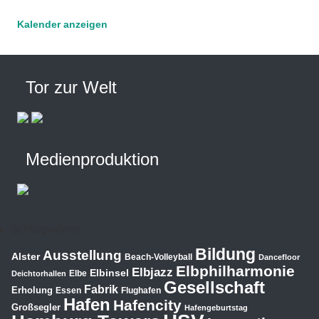
Kalender anzeigen
Tor zur Welt
Medienproduktion
Schlagwörter
Bildung
Ausstellung
Alster
Beach-Volleyball
Dancefloor
Elbphilharmonie
Elbjazz
Elbinsel
Elbe
Deichtorhallen
Gesellschaft
Fabrik
Erholung
Essen
Flughafen
Hafen
Hafencity
Großsegler
Hafengeburtstag