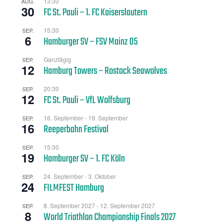
13:30
AUG.
30
FC St. Pauli – 1. FC Kaiserslautern
15:30
SEP.
6
Hamburger SV – FSV Mainz 05
Ganztägig
SEP.
12
Hamburg Towers – Rostock Seawolves
20:30
SEP.
12
FC St. Pauli – VfL Wolfsburg
16. September
-
19. September
SEP.
16
Reeperbahn Festival
15:30
SEP.
19
Hamburger SV – 1. FC Köln
24. September
-
3. Oktober
SEP.
24
FILMFEST Hamburg
8. September 2027
-
12. September 2027
SEP.
8
World Triathlon Championship Finals 2027