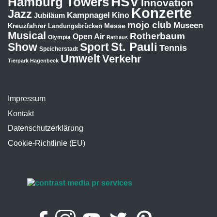
HSV
Hamburg Towers
Innovation
Konzerte
Jazz
Kampnagel
Jubiläum
Kino
mojo club
Museen
Kreuzfahrer
Messe
Landungsbrücken
Musical
Rotherbaum
Open Air
Olympia
Rathaus
St. Pauli
Show
Sport
Tennis
Speicherstadt
Umwelt
Verkehr
Tierpark Hagenbeck
Impressum
Kontakt
Datenschutzerklärung
Cookie-Richtlinie (EU)
powered by