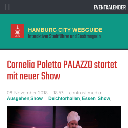
EVENTKALENDER
HAMBURG CITY WEBGUIDE
Interaktiver Stadtführer und Stadtmagazin
Cornelia Poletto PALAZZO startet
mit neuer Show
08. November 2018
18:53
contrast media
,
,
,
,
Ausgehen
Show
Deichtorhallen
Essen
Show