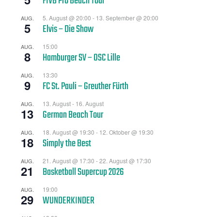
FIVB Pro Beach Tour
5. August @ 20:00
-
13. September @ 20:00
AUG.
5
Elvis – Die Show
15:00
AUG.
8
Hamburger SV – OSC Lille
13:30
AUG.
9
FC St. Pauli – Greuther Fürth
13. August
-
16. August
AUG.
13
German Beach Tour
18. August @ 19:30
-
12. Oktober @ 19:30
AUG.
18
Simply the Best
21. August @ 17:30
-
22. August @ 17:30
AUG.
21
Basketball Supercup 2026
19:00
AUG.
29
WUNDERKINDER