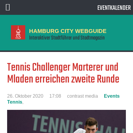
EVENTKALENDER
HAMBURG CITY WEBGUIDE
Interaktiver Stadtführer und Stadtmagazin
Tennis Challenger Marterer und
Mladen erreichen zweite Runde
26. Oktober 2020
17:08
contrast media
Events
Tennis
,