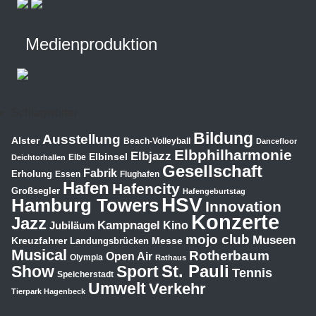
Medienproduktion
Schlagwörter
Bildung
Ausstellung
Alster
Beach-Volleyball
Dancefloor
Elbphilharmonie
Elbjazz
Elbinsel
Elbe
Deichtorhallen
Gesellschaft
Fabrik
Erholung
Essen
Flughafen
Hafen
Hafencity
Großsegler
Hafengeburtstag
HSV
Hamburg Towers
Innovation
Konzerte
Jazz
Kampnagel
Jubiläum
Kino
mojo club
Museen
Kreuzfahrer
Messe
Landungsbrücken
Musical
Rotherbaum
Open Air
Olympia
Rathaus
St. Pauli
Show
Sport
Tennis
Speicherstadt
Umwelt
Verkehr
Tierpark Hagenbeck