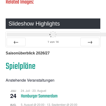
Related Images:
Slideshow Highlights
1
von
14
Zurück
Vor
Saisonüberblick 2026/27
Spielpläne
Anstehende Veranstaltungen
24. Juli
-
23. August
JULI
24
Hamburger Sommerdom
5. August @ 20:00
-
13. September @ 20:00
AUG.