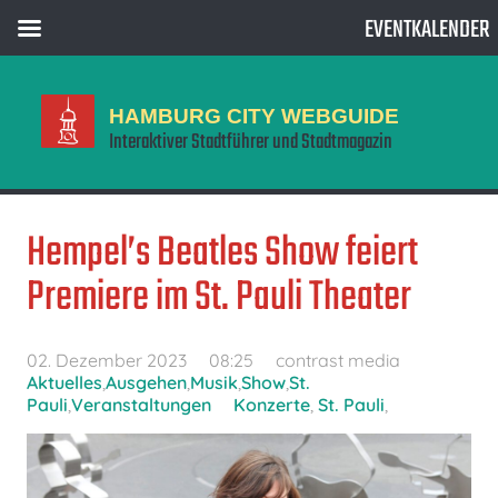
EVENTKALENDER
HAMBURG CITY WEBGUIDE
Interaktiver Stadtführer und Stadtmagazin
Hempel’s Beatles Show feiert
Premiere im St. Pauli Theater
02. Dezember 2023
08:25
contrast media
Aktuelles
,
Ausgehen
,
Musik
,
Show
,
St.
Pauli
,
Veranstaltungen
Konzerte
,
St. Pauli
,