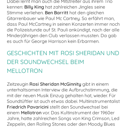
Dabei lernt man auch die Mitstreiter aus ihrem Trio
kennen:
Billy King
hat zahlreichen Jingles seine
Stimme verliehen.
Ben Barritt
hat den gleichen
Gitarrenbauer wie Paul Mc Cartney. So erfährt man,
dass Paul McCartney in seinen Konzerten immer noch
die Polizeistunde auf St. Pauli ankündigt, nach der alle
Minderjährigen den Club verlassen mussten. Da gab
es auch für George Harrison kein Erbarmen.
GESCHICHTEN MIT ROSI SHERIDAN UND
DER SOUNDWECHSEL BEIM
MELLOTRON
Zeitzeugin
Rosi Sheridan McGinnity
gibt in einem
unterhaltsamen Interview die Aufbruchstimmung, die
mit der neuen Musik Einzug gehalten hat, wieder. Für
Soundtüftler ist auch etwas dabei. Multiinstrumentalist
Friedrich Pavaricini
stellt den Soundwechsel bei
einem
Mellotron
vor. Das Kultinstrument der 1960er
Jahre, hatte zahlreichen Songs von King Crimson, Led
Zeppelin, den Rolling Stones oder den Moody Blues