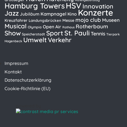
Hafengeburtstag
HSV
Hamburg Towers
Innovation
Konzerte
Jazz
Kampnagel
Kino
Jubiläum
mojo club
Museen
Kreuzfahrer
Messe
Landungsbrücken
Musical
Rotherbaum
Open Air
Olympia
Rathaus
St. Pauli
Show
Sport
Tennis
Speicherstadt
Tierpark
Umwelt
Verkehr
Hagenbeck
Impressum
Kontakt
Datenschutzerklärung
Cookie-Richtlinie (EU)
powered by