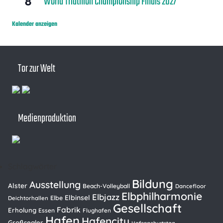
8
World Triathlon Championship Finals 2027
Kalender anzeigen
Tor zur Welt
Medienproduktion
Schlagwörter
Bildung
Ausstellung
Alster
Beach-Volleyball
Dancefloor
Elbphilharmonie
Elbjazz
Elbinsel
Elbe
Deichtorhallen
Gesellschaft
Fabrik
Erholung
Essen
Flughafen
Hafen
Hafencity
Großsegler