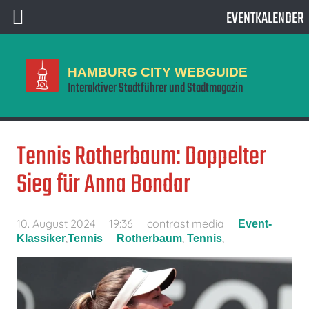
EVENTKALENDER
HAMBURG CITY WEBGUIDE
Interaktiver Stadtführer und Stadtmagazin
Tennis Rotherbaum: Doppelter
Sieg für Anna Bondar
10. August 2024
19:36
contrast media
Event-
,
,
,
Klassiker
Tennis
Rotherbaum
Tennis