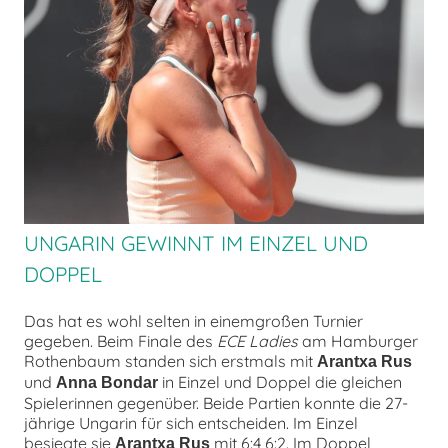
chen
UNGARIN GEWINNT IM EINZEL UND
DOPPEL
Das hat es wohl selten in einemgroßen Turnier
gegeben. Beim Finale des
ECE Ladies
am Hamburger
Rothenbaum standen sich erstmals mit
Arantxa Rus
und
in Einzel und Doppel die gleichen
Anna Bondar
Spielerinnen gegenüber. Beide Partien konnte die 27-
jährige Ungarin für sich entscheiden. Im Einzel
besiegte sie
mit 6:4 6:2. Im Doppel
Arantxa Rus