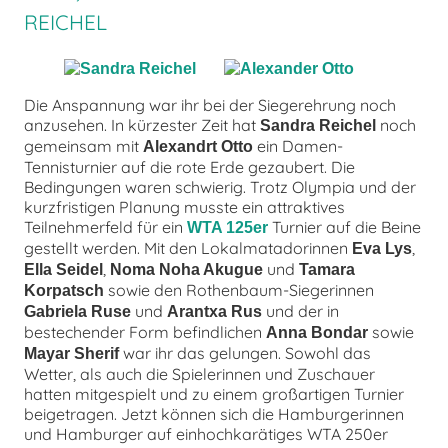
REICHEL
Die Anspannung war ihr bei der Siegerehrung noch
anzusehen. In kürzester Zeit hat
noch
Sandra Reichel
gemeinsam mit
ein Damen-
Alexandrt Otto
Tennisturnier auf die rote Erde gezaubert. Die
Bedingungen waren schwierig. Trotz Olympia und der
kurzfristigen Planung musste ein attraktives
Teilnehmerfeld für ein
Turnier auf die Beine
WTA 125er
gestellt werden. Mit den Lokalmatadorinnen
,
Eva Lys
,
und
Ella Seidel
Noma Noha Akugue
Tamara
sowie den Rothenbaum-Siegerinnen
Korpatsch
und
und der in
Gabriela Ruse
Arantxa Rus
bestechender Form befindlichen
sowie
Anna Bondar
war ihr das gelungen. Sowohl das
Mayar Sherif
Wetter, als auch die Spielerinnen und Zuschauer
hatten mitgespielt und zu einem großartigen Turnier
beigetragen. Jetzt können sich die Hamburgerinnen
und Hamburger auf einhochkarätiges WTA 250er