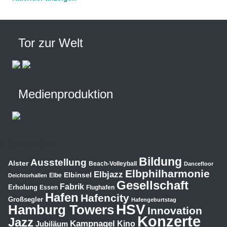
Tor zur Welt
Medienproduktion
Schlagwörter
Bildung
Ausstellung
Alster
Beach-Volleyball
Dancefloor
Elbphilharmonie
Elbjazz
Elbinsel
Elbe
Deichtorhallen
Gesellschaft
Fabrik
Erholung
Essen
Flughafen
Hafen
Hafencity
Großsegler
Hafengeburtstag
HSV
Hamburg Towers
Innovation
Konzerte
Jazz
Kampnagel
Jubiläum
Kino