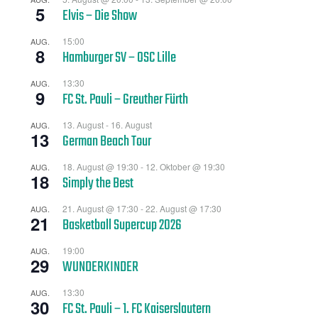
5
Elvis – Die Show
15:00
AUG.
8
Hamburger SV – OSC Lille
13:30
AUG.
9
FC St. Pauli – Greuther Fürth
13. August
-
16. August
AUG.
13
German Beach Tour
18. August @ 19:30
-
12. Oktober @ 19:30
AUG.
18
Simply the Best
21. August @ 17:30
-
22. August @ 17:30
AUG.
21
Basketball Supercup 2026
19:00
AUG.
29
WUNDERKINDER
13:30
AUG.
30
FC St. Pauli – 1. FC Kaiserslautern