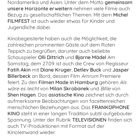
Nordamerika und Asien. Unter dem Motto
gemeinsam
unsere Horizonte erweitern
nehmen viele Filme auch
Bezug zu gesellschaftlichen Themen. Mit dem
Michel
FILMFEST
ist auch wieder etwas für Kinder und
Jugendliche dabei.
Kinobegeisterte haben auch die Möglichkeit, die
zahlreichen prominenten Gäste auf dem Roten
Teppich zu begrüßen, darunter auch beliebte
Schauspieler
Olli Dittrich
und
Bjarne Mädel
Am
Samstag, dem 27.09. ist auch die Crew von Regisseur
Fatih Akin
mit
Diane Kruger
,
Detlev Buck
und
Jasper
Billerbeck
an Bord, dessen Film
Amrum
Premiere
feiert. Zu den
Filmen Made in Hamburg
gehören
Als
wäre es leicht
von
Milan Skrobanek
und
Billie
von
Shen Hagen
. Das
asiatische Kino
zeichnet sich durch
aufmerksame Beobachtungen von facettenreichen
menschlichen Beziehungen aus. Das
FRANKOPHONE
KINO
steht in einer langen Tradition subtil aufgebauter
Spannung. Unter der Rubrik
TELEVISIONEN
finden sich
auch TV-Produktionen mit Format auf der
Kinoleinwand wieder.