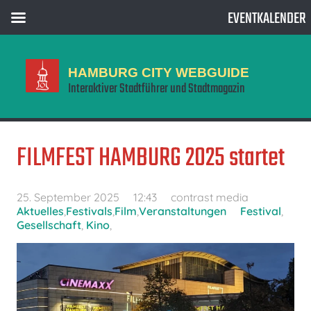
EVENTKALENDER
HAMBURG CITY WEBGUIDE
Interaktiver Stadtführer und Stadtmagazin
FILMFEST HAMBURG 2025 startet
25. September 2025
12:43
contrast media
Aktuelles
,
Festivals
,
Film
,
Veranstaltungen
Festival
,
Gesellschaft
,
Kino
,