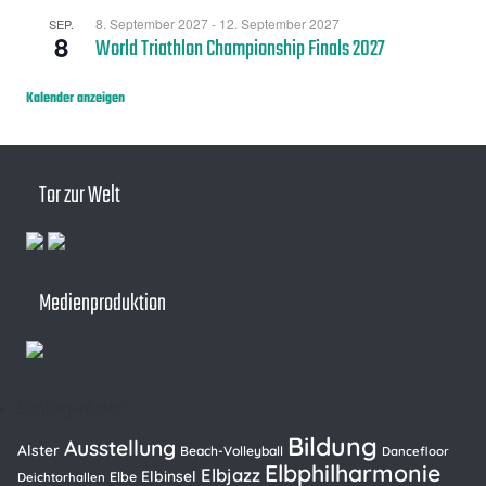
8. September 2027
-
12. September 2027
SEP.
8
World Triathlon Championship Finals 2027
Kalender anzeigen
Tor zur Welt
Medienproduktion
Schlagwörter
Bildung
Ausstellung
Alster
Beach-Volleyball
Dancefloor
Elbphilharmonie
Elbjazz
Elbinsel
Elbe
Deichtorhallen