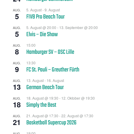
5. August
-
9. August
AUG.
5
FIVB Pro Beach Tour
5. August @ 20:00
-
13. September @ 20:00
AUG.
5
Elvis – Die Show
15:00
AUG.
8
Hamburger SV – OSC Lille
13:30
AUG.
9
FC St. Pauli – Greuther Fürth
13. August
-
16. August
AUG.
13
German Beach Tour
18. August @ 19:30
-
12. Oktober @ 19:30
AUG.
18
Simply the Best
21. August @ 17:30
-
22. August @ 17:30
AUG.
21
Basketball Supercup 2026
19:00
AUG.