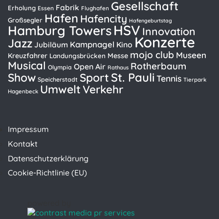
Gesellschaft
Fabrik
Erholung
Essen
Flughafen
Hafen
Hafencity
Großsegler
Hafengeburtstag
HSV
Hamburg Towers
Innovation
Konzerte
Jazz
Kampnagel
Kino
Jubiläum
mojo club
Museen
Kreuzfahrer
Messe
Landungsbrücken
Musical
Rotherbaum
Open Air
Olympia
Rathaus
St. Pauli
Show
Sport
Tennis
Speicherstadt
Tierpark
Umwelt
Verkehr
Hagenbeck
Impressum
Kontakt
Datenschutzerklärung
Cookie-Richtlinie (EU)
powered by