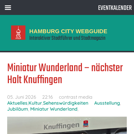
EVENTKALENDER
HAMBURG CITY WEBGUIDE
Interaktiver Stadtführer und Stadtmagazin
Miniatur Wunderland – nächster
Halt Knuffingen
05. Juni 2026
22:16
contrast media
Aktuelles
,
Kultur
,
Sehenswürdigkeiten
Ausstellung
,
Jubiläum
,
Miniatur Wunderland
,