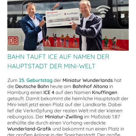
chen
BAHN TAUFT ICE AUF NAMEN DER
HAUPTSTADT DER MINI-WELT
Zum
25. Geburtstag
der
Miniatur Wunderlands
hat
die
Deutsche Bahn
heute am
Bahnhof Altona
in
Hamburg einen
ICE 4
auf den Namen
Knuffingen
getauft. Damit bekommt die heimliche Hauptstadt der
Mini-Welt jetzt einen Platz auf der Landkarte. Dabei
lief die Verkn0pfung der realen Welt mit der kleinen
reibungslos. Der
Miniatur-Zwilling
im Maßstab 1:87
enthüllte die durch einen Vorhang verdeckte
Wunderland-Grafik
und bekommt nun einen Platz in
der großen Anlage in der Speicherstadt. Der große