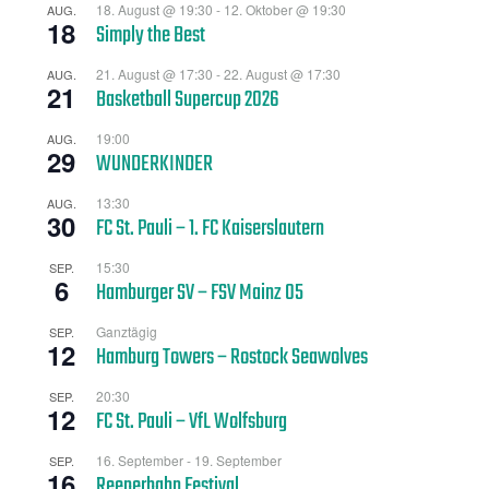
18. August @ 19:30
-
12. Oktober @ 19:30
AUG.
18
Simply the Best
21. August @ 17:30
-
22. August @ 17:30
AUG.
21
Basketball Supercup 2026
19:00
AUG.
29
WUNDERKINDER
13:30
AUG.
30
FC St. Pauli – 1. FC Kaiserslautern
15:30
SEP.
6
Hamburger SV – FSV Mainz 05
Ganztägig
SEP.
12
Hamburg Towers – Rostock Seawolves
20:30
SEP.
12
FC St. Pauli – VfL Wolfsburg
16. September
-
19. September
SEP.
16
Reeperbahn Festival