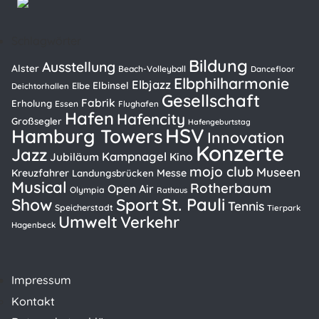
Schlagwörter
Bildung
Ausstellung
Alster
Beach-Volleyball
Dancefloor
Elbphilharmonie
Elbjazz
Elbinsel
Elbe
Deichtorhallen
Gesellschaft
Fabrik
Erholung
Essen
Flughafen
Hafen
Hafencity
Großsegler
Hafengeburtstag
HSV
Hamburg Towers
Innovation
Konzerte
Jazz
Kampnagel
Kino
Jubiläum
mojo club
Museen
Kreuzfahrer
Messe
Landungsbrücken
Musical
Rotherbaum
Open Air
Olympia
Rathaus
St. Pauli
Show
Sport
Tennis
Speicherstadt
Tierpark
Umwelt
Verkehr
Hagenbeck
Impressum
Kontakt