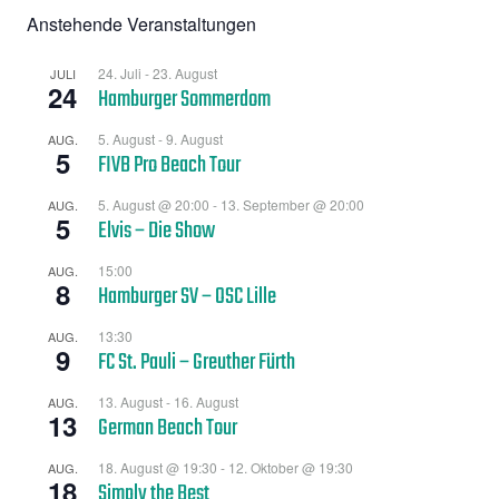
Anstehende Veranstaltungen
24. Juli
-
23. August
JULI
24
Hamburger Sommerdom
5. August
-
9. August
AUG.
5
FIVB Pro Beach Tour
5. August @ 20:00
-
13. September @ 20:00
AUG.
5
Elvis – Die Show
15:00
AUG.
8
Hamburger SV – OSC Lille
13:30
AUG.
9
FC St. Pauli – Greuther Fürth
13. August
-
16. August
AUG.
13
German Beach Tour
18. August @ 19:30
-
12. Oktober @ 19:30
AUG.
18
Simply the Best