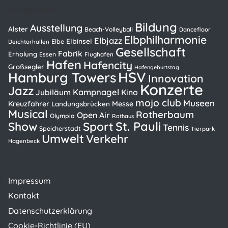
Schlagwörter
Bildung
Ausstellung
Alster
Beach-Volleyball
Dancefloor
Elbphilharmonie
Elbjazz
Elbinsel
Elbe
Deichtorhallen
Gesellschaft
Fabrik
Erholung
Essen
Flughafen
Hafen
Hafencity
Großsegler
Hafengeburtstag
HSV
Hamburg Towers
Innovation
Konzerte
Jazz
Kampnagel
Kino
Jubiläum
mojo club
Museen
Kreuzfahrer
Messe
Landungsbrücken
Musical
Rotherbaum
Open Air
Olympia
Rathaus
St. Pauli
Show
Sport
Tennis
Speicherstadt
Tierpark
Umwelt
Verkehr
Hagenbeck
Impressum
Kontakt
Datenschutzerklärung
Cookie-Richtlinie (EU)