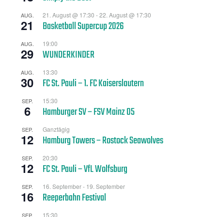
21. August @ 17:30
-
22. August @ 17:30
AUG.
21
Basketball Supercup 2026
19:00
AUG.
29
WUNDERKINDER
13:30
AUG.
30
FC St. Pauli – 1. FC Kaiserslautern
15:30
SEP.
6
Hamburger SV – FSV Mainz 05
Ganztägig
SEP.
12
Hamburg Towers – Rostock Seawolves
20:30
SEP.
12
FC St. Pauli – VfL Wolfsburg
16. September
-
19. September
SEP.
16
Reeperbahn Festival
15:30
SEP.