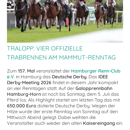
chen
TRALOPP: VIER OFFIZIELLE
TRABRENNEN AM MAMMUT-RENNTAG
Zum
157. Mal
veranstaltet der
Hamburger Renn-Club
e.V
. in Hamburg das
Deutsche Derby
. Das
IDEE
Derby-Meeting 2026
findet in diesem Jahr kompakt
an vier Renntagen statt. Auf der
Galopprennbahn
Hamburg-Horn
ist noch bis Sonntag, dem 5. Juli das
Pferd los. Als Highlight startet am letzten Tag das mit
650.000 Euro
dotierte Deutsche Derby. Wegen der
Hitze wurde der erste Renntag von Sonntag auf den
Mittwoch Abend gelegt. Dabei weihten die
Veranstalter auch wieder den alten
Kaisereingang
ein.