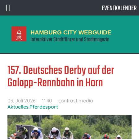
EVENTKALENDER
HAMBURG CITY WEBGUIDE
Interaktiver Stadtführer und Stadtmagazin
157. Deutsches Derby auf der
Galopp-Rennbahn in Horn
03. Juli 2026
11:40
contrast media
Aktuelles
,
Pferdesport